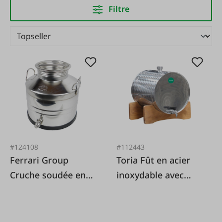
Filtre
#124108
#112443
Ferrari Group
Toria Fût en acier
Cruche soudée en
inoxydable avec
acier inoxydable
robinet
(AISI 304) avec
robinet rotatif