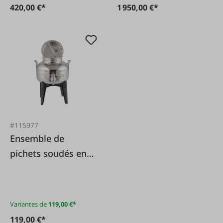
420,00 €*
1 950,00 €*
#115977
Ensemble de
pichets soudés en
acier inoxydable
(AISI 304) avec
robinet à vis
Variantes de
119,00 €*
119,00 €*