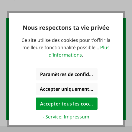
Nous respectons ta vie privée
La lettre d'information FAIE :
10 € de bon d'achat
Ce site utilise des cookies pour t'offrir la
meilleure fonctionnalité possible...
Plus
d'informations
.
Inscrivez-vous maintenant à la
newsletter FAIE et recevez un
bon d'achat de 10 EUR !
Paramètres de confidentialité
Adresse e-mail
*
Accepter uniquement les cookies foncti
Accepter tous les cookies
Anmelden
- Service: Impressum