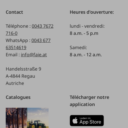
Contact
Heures d'ouverture:
Téléphone :
0043 7672
lundi - vendredi:
716-0
8 a.m. - 5 p.m
WhatsApp :
0043 677
63514619
Samedi:
Email :
info@faie.at
8 a.m. - 12 a.m.
Handelsstraße 9
A-4844 Regau
Autriche
Catalogues
Télécharger notre
application