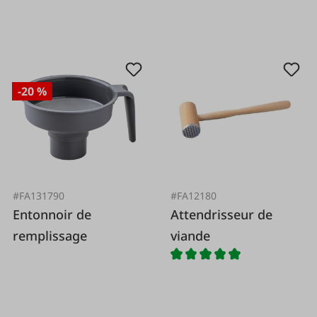
-20 %
#FA131790
#FA12180
Entonnoir de
Attendrisseur de
remplissage
viande