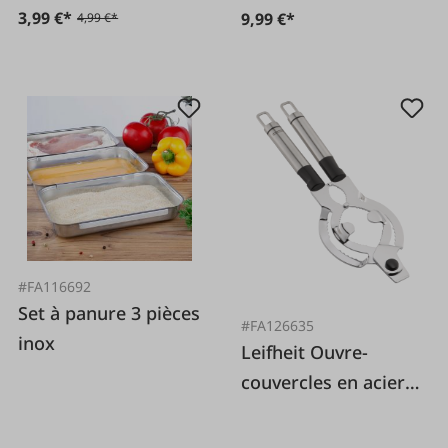
3,99 €*
9,99 €*
4,99 €*
#FA116692
Set à panure 3 pièces
#FA126635
inox
Leifheit Ouvre-
couvercles en acier
inoxydable