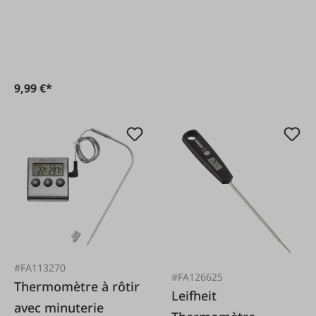
9,99 €*
#FA113270
#FA126625
Thermomètre à rôtir
Leifheit
avec minuterie