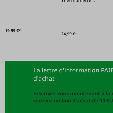
Thermomètre
universel digital
19,99 €*
24,99 €*
La lettre d'information FAIE
d'achat
Inscrivez-vous maintenant à la 
recevez un bon d'achat de 10 EU