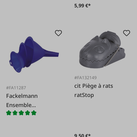
5,99 €*
#FA132149
cit Piège à rats
#FA11287
ratStop
Fackelmann
Ensemble
d'entonnoirs, 3
pièces.
9,50 €*