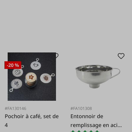
-20 %
#FA130146
#FA101308
Pochoir à café, set de
Entonnoir de
4
remplissage en acier