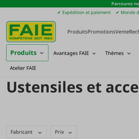
Parcourez no
sser au contenu principal
Passer à la recherche
Passer à la navigation principale
✔ Expédition et paiement
✔ Monde d
Produits
Promotions
Vente
Rec
Produits
Avantages FAIE
Thèmes
Atelier FAIE
Produits
Ménage
Cuisiner et préparer
Ustensiles et accessoires
Ustensiles et acce
Fabricant
Prix