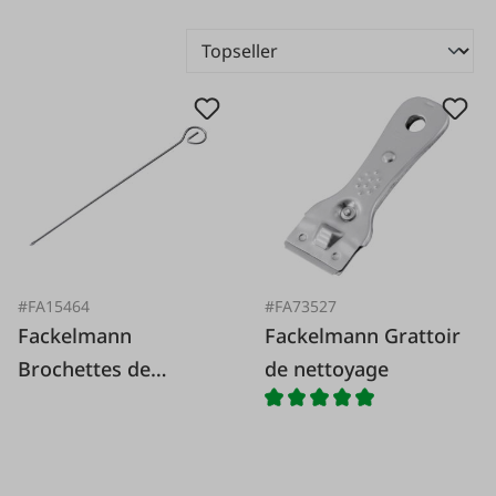
#FA15464
#FA73527
Fackelmann
Fackelmann Grattoir
Brochettes de
de nettoyage
grillades en inox