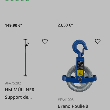
23,50 €*
149,90 €*
#FA75282
HM MÜLLNER
Support de
#FA41008
montage 115-292
Brano Poulie à