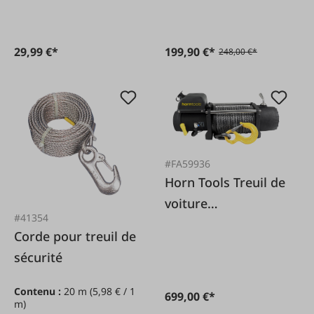
29,99 €*
199,90 €*
248,00 €*
#FA59936
Horn Tools Treuil de
voiture
#41354
professionnel Alpha
Corde pour treuil de
9.5
sécurité
Contenu :
20 m
(5,98 € / 1
699,00 €*
m)