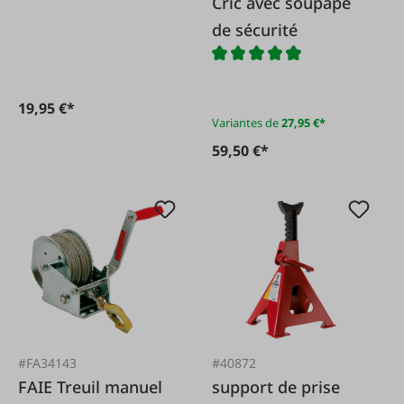
Cric avec soupape
électrique pour
de sécurité
MB600
19,95 €*
Variantes de
27,95 €*
59,50 €*
#FA34143
#40872
FAIE Treuil manuel
support de prise