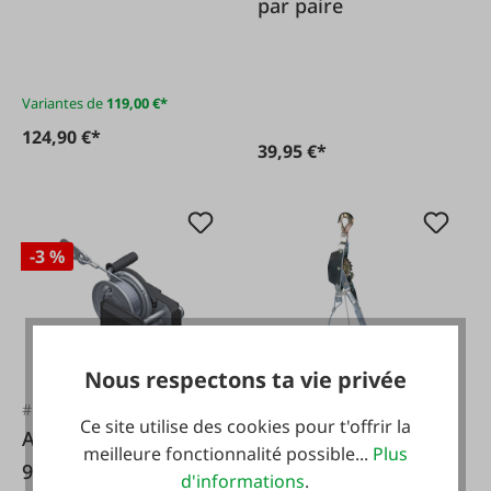
par paire
Variantes de
119,00 €*
124,90 €*
39,95 €*
-3 %
Nous respectons ta vie privée
#FA22893
#FA34
Ce site utilise des cookies pour t'offrir la
AL-KO Corde type
Tire-câble Top 2T
meilleure fonctionnalité possible...
Plus
901 12,5m
d'informations
.