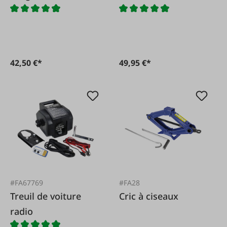
42,50 €*
49,95 €*
#FA67769
#FA28
Treuil de voiture
Cric à ciseaux
radio