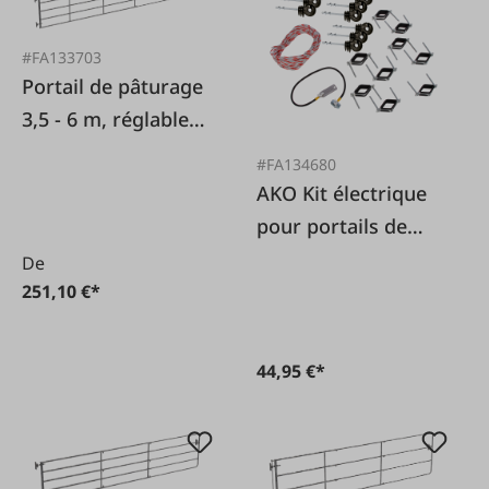
#FA133703
Portail de pâturage
3,5 - 6 m, réglable
en 3 points
#FA134680
AKO Kit électrique
pour portails de
pâturage, 9 pièces
De
251,10 €*
44,95 €*