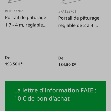
#FA133702
#FA133701
Portail de pâturage
Portail de pâturage
1,7 - 4 m, réglable
réglable de 2 à 4 m
en 3 points
pour les
propriétaires de
chevaux
De
De
193,50 €*
184,50 €*
La lettre d'information FAIE :
10 € de bon d'achat