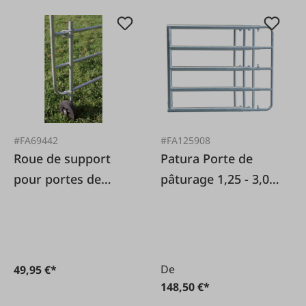
#FA69442
#FA125908
Roue de support
Patura Porte de
pour portes de
pâturage 1,25 - 3,00
pâturage réglables
m réglable en 3
positions
De
49,95 €*
148,50 €*