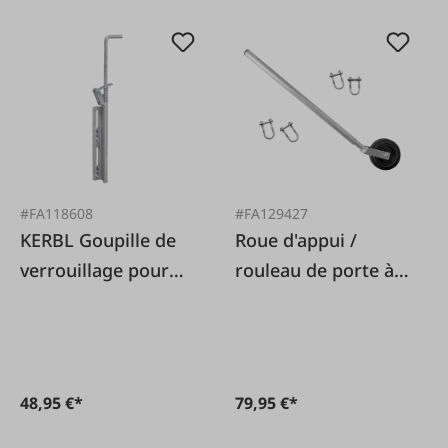
#FA118608
#FA129427
KERBL Goupille de
Roue d'appui /
verrouillage pour
rouleau de porte à
barrières de
ressort
pâturage
48,95 €*
79,95 €*