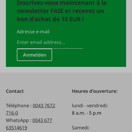
Inscrivez-vous maintenant à la
newsletter FAIE et recevez un
bon d'achat de 10 EUR !
Adresse e-mail
*
Anmelden
Contact
Heures d'ouverture:
Téléphone :
0043 7672
lundi - vendredi:
716-0
8 a.m. - 5 p.m
WhatsApp :
0043 677
63514619
Samedi: