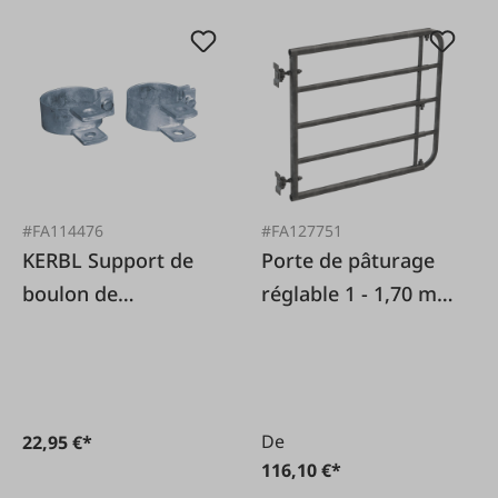
#FA114476
#FA127751
KERBL Support de
Porte de pâturage
boulon de
réglable 1 - 1,70 m
charnière, 2 pièces.
Hauteur 90 cm
De
22,95 €*
116,10 €*