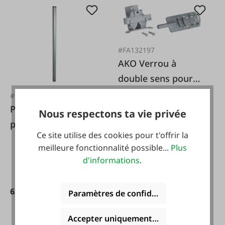
#FA132197
AKO Verrou à
double sens pour
les portes de
#FA114475
pâturage
Poteau en acier
Nous respectons ta vie privée
pour portail de
Ce site utilise des cookies pour t'offrir la
pâturage
28,95 €*
meilleure fonctionnalité possible...
Plus
d'informations
.
63,95 €*
Paramètres de confidentialité
Accepter uniquement les cookies foncti