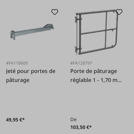
#FA118609
#FA128797
Jeté pour portes de
Porte de pâturage
pâturage
réglable 1 - 1,70 m
pour les éleveurs de
chevaux
De
49,95 €*
103,50 €*