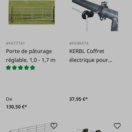
#FA77741
#FA98474
Porte de pâturage
KERBL Coffret
réglable, 1,0 - 1,7 m
électrique pour
portails de pâturage
De
37,95 €*
130,50 €*