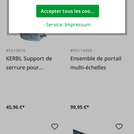
Accepter tous les cookies
- Service: Impressum
#FA10816
#FA114959
KERBL Support de
Ensemble de portail
serrure pour
multi-échelles
poteaux de portail
45,96 €*
99,95 €*