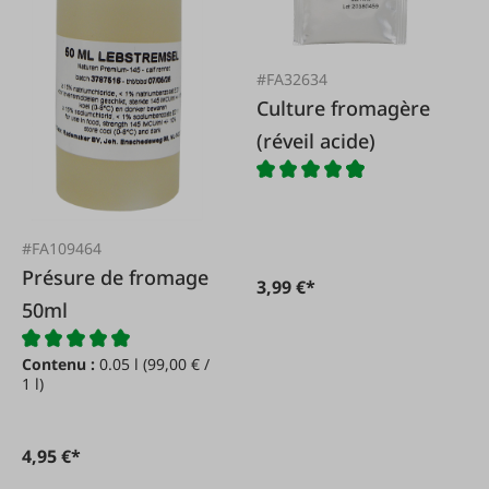
#FA32634
Culture fromagère
(réveil acide)
#FA109464
Présure de fromage
3,99 €*
50ml
Contenu :
0.05 l
(99,00 € /
1 l)
4,95 €*