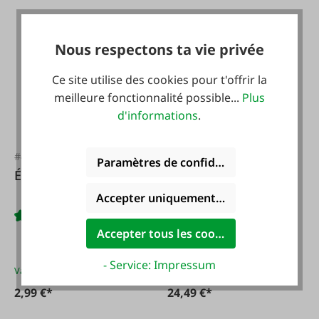
Nous respectons ta vie privée
Ce site utilise des cookies pour t'offrir la
meilleure fonctionnalité possible...
Plus
d'informations
.
#43352
#46230
Paramètres de confidentialité
Étamine en coton
Tasse à mesurer de
qualité alimentaire
Accepter uniquement les cookies foncti
Accepter tous les cookies
- Service: Impressum
Variantes de
2,99 €*
Variantes de
4,95 €*
2,99 €*
24,49 €*