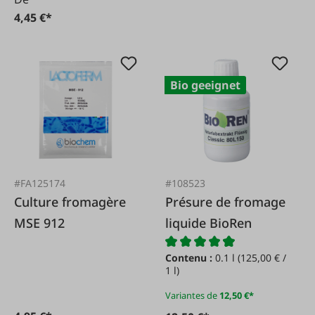
4,45 €*
Bio geeignet
#FA125174
#108523
Culture fromagère
Présure de fromage
MSE 912
liquide BioRen
Contenu :
0.1 l
(125,00 € /
1 l)
Variantes de
12,50 €*