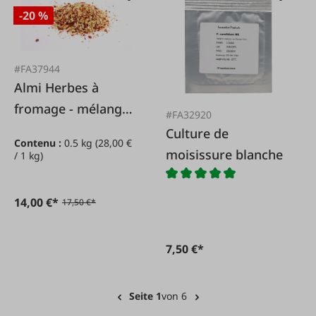
-20 %
#FA37944
Almi Herbes à
fromage - mélange
#FA32920
oignon/ail
Culture de
Contenu :
0.5 kg
(28,00 €
moisissure blanche
/ 1 kg)
14,00 €*
17,50 €*
7,50 €*
Seite 1
von 6