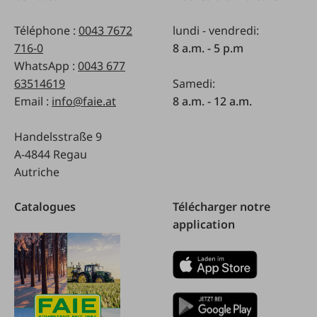
Téléphone :
0043 7672
lundi - vendredi:
716-0
8 a.m. - 5 p.m
WhatsApp :
0043 677
63514619
Samedi:
Email :
info@faie.at
8 a.m. - 12 a.m.
Handelsstraße 9
A-4844 Regau
Autriche
Catalogues
Télécharger notre
application