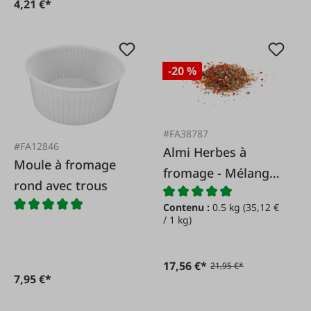
4,21 €*
-20 %
#FA38787
#FA12846
Almi Herbes à
Moule à fromage
fromage - Mélange
rond avec trous
italien
Contenu :
0.5 kg
(35,12 €
/ 1 kg)
17,56 €*
21,95 €*
7,95 €*