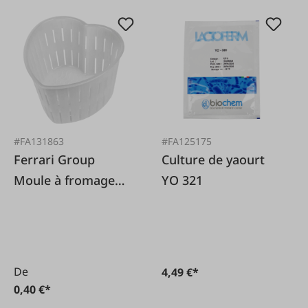
#FA131863
#FA125175
Ferrari Group
Culture de yaourt
Moule à fromage
YO 321
cœur 60/80 g
De
4,49 €*
0,40 €*