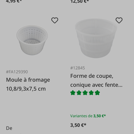
4,95 €*
12,50 €*
#12845
#FA129390
Forme de coupe,
Moule à fromage
conique avec fentes
10,8/9,3x7,5 cm
d'égouttement
Variantes de
3,50 €*
3,50 €*
De