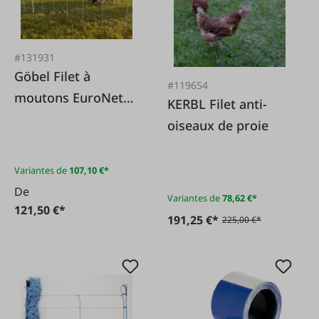
#131931
Göbel Filet à
#119654
moutons EuroNetz
KERBL Filet anti-
Kombi 50m bleu à
oiseaux de proie
double pointe
Variantes de
107,10 €*
De
Variantes de
78,62 €*
121,50 €*
191,25 €*
225,00 €*