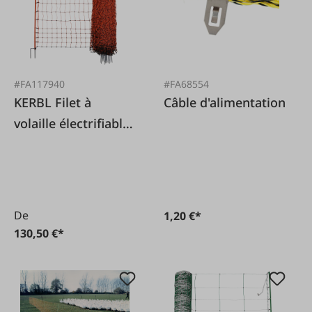
#FA117940
#FA68554
KERBL Filet à
Câble d'alimentation
volaille électrifiable
double pointe, 50m
De
1,20 €*
130,50 €*