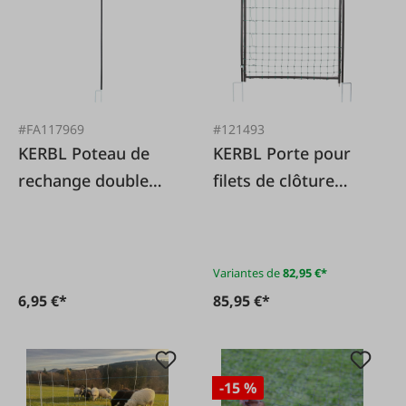
#FA117969
#121493
KERBL Poteau de
KERBL Porte pour
rechange double
filets de clôture
pointe 106 cm, noir
électrique
Variantes de
82,95 €*
6,95 €*
85,95 €*
-15 %