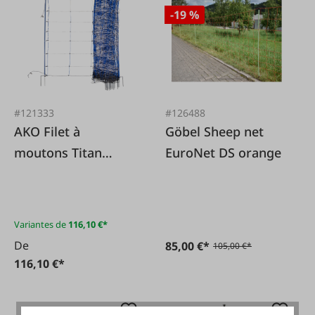
-19 %
#121333
#126488
AKO Filet à
Göbel Sheep net
moutons Titan
EuroNet DS orange
Premium+ 50m
double pointe
Variantes de
116,10 €*
De
85,00 €*
105,00 €*
116,10 €*