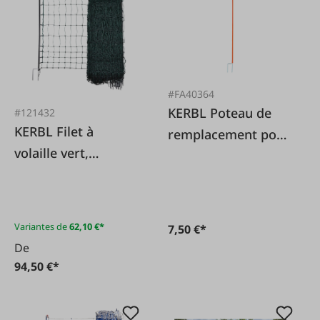
#FA40364
KERBL Poteau de
#121432
KERBL Filet à
remplacement pour
volaille vert,
filet à volaille 112cm
électrifiable
Variantes de
62,10 €*
7,50 €*
De
94,50 €*