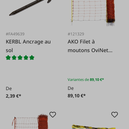
#FA49639
#121329
KERBL Ancrage au
AKO Filet à
sol
moutons OviNet
50m double pointe
Variantes de
89,10 €*
De
De
89,10 €*
2,39 €*