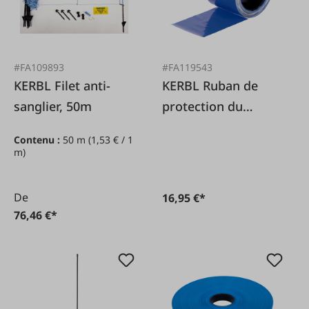
#FA109893
#FA119543
KERBL Filet anti-
KERBL Ruban de
sanglier, 50m
protection du
troupeau 100 m
Contenu :
50 m
(1,53 € / 1
m)
De
16,95 €*
76,46 €*