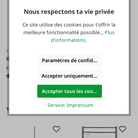
Nous respectons ta vie privée
Ce site utilise des cookies pour t'offrir la
meilleure fonctionnalité possible...
Plus
d'informations
.
#FA100144
#FA112061
KERBL Kit de
KERBL Poteau de
Paramètres de confidentialité
réparation
support pour filets
Accepter uniquement les cookies foncti
Litzclip®, 8 pièces
de pâturage, 145 cm
Accepter tous les cookies
- Service: Impressum
18,95 €*
14,50 €*