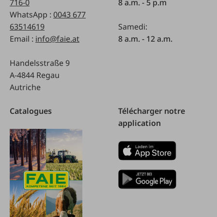
716-0
8 a.m. - 5 p.m
WhatsApp :
0043 677
63514619
Samedi:
Email :
info@faie.at
8 a.m. - 12 a.m.
Handelsstraße 9
A-4844 Regau
Autriche
Catalogues
Télécharger notre
application