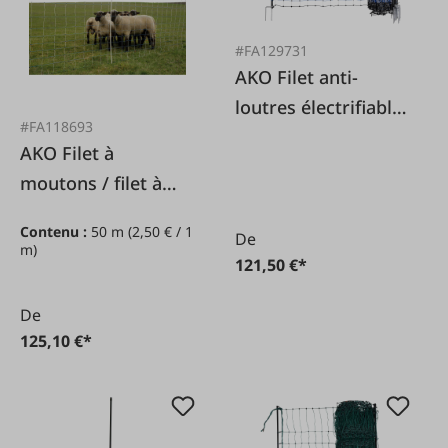
#FA129731
AKO Filet anti-
loutres électrifiable
#FA118693
50 m
AKO Filet à
moutons / filet à
loups OviNet Maxi
Contenu :
50 m
(2,50 € / 1
De
m)
121,50 €*
De
125,10 €*