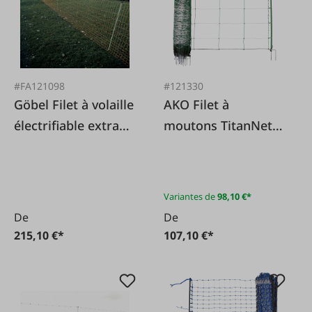
#FA121098
#121330
Göbel Filet à volaille
AKO Filet à
électrifiable extra
moutons TitanNet
haut 170 cm 25m de
50m double pointe
long
Variantes de
98,10 €*
De
De
215,10 €*
107,10 €*