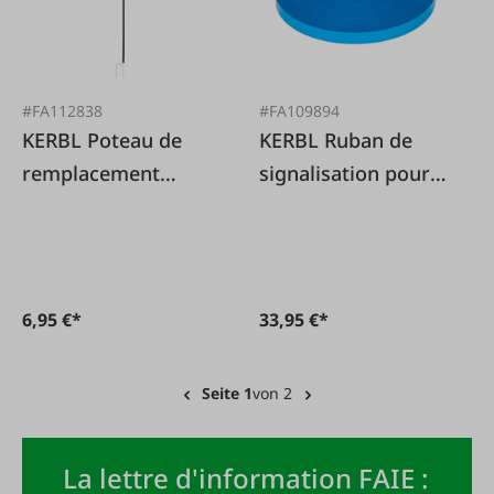
#FA112838
#FA109894
KERBL Poteau de
KERBL Ruban de
remplacement
signalisation pour
double pointe
filets de pâturage
112cm
6,95 €*
33,95 €*
Seite 1
von 2
La lettre d'information FAIE :