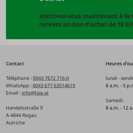
Inscrivez-vous maintenant à la 
recevez un bon d'achat de 10 EU
Contact
Heures d'ou
Téléphone :
0043 7672 716-0
lundi - vend
WhatsApp :
0043 677 63514619
8 a.m. - 5 p
Email :
info@faie.at
Samedi:
Handelsstraße 9
8 a.m. - 12 a
A-4844 Regau
Autriche