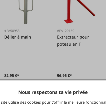
#FA58953
#FA120150
Bélier à main
Extracteur pour
poteau en T
82,95 €*
96,95 €*
Nous respectons ta vie privée
 site utilise des cookies pour t'offrir la meilleure fonctionnal