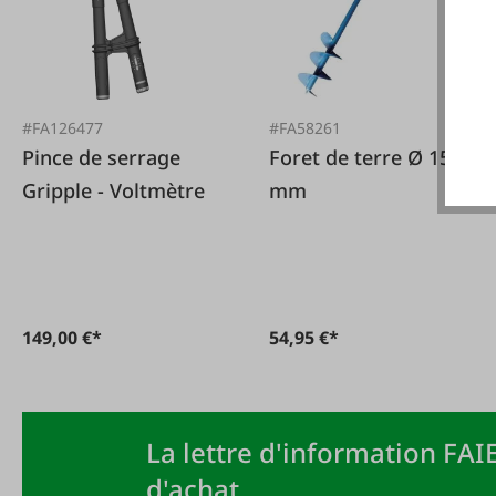
#FA126477
#FA58261
Pince de serrage
Foret de terre Ø 150
Gripple - Voltmètre
mm
149,00 €*
54,95 €*
La lettre d'information FAIE
d'achat