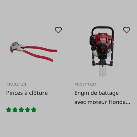
#FA24149
#FA117827
Pinces à clôture
Engin de battage
avec moteur Honda 4
temps