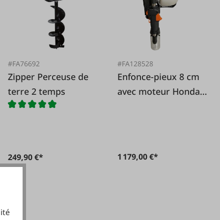
#FA76692
#FA128528
Zipper Perceuse de
Enfonce-pieux 8 cm
terre 2 temps
avec moteur Honda 4
temps
1 179,00 €*
249,90 €*
ité