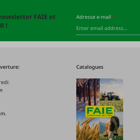
newsletter FAIE et
Adresse e-mail
*
R !
verture:
Catalogues
redi:
.m
.m.