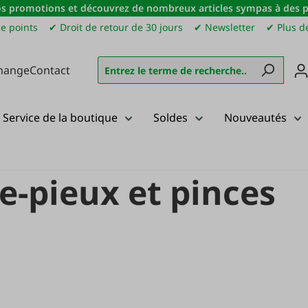
s promotions et découvrez de nombreux articles sympas à des pri
e points
✔ Droit de retour de 30 jours
✔ Newsletter
✔ Plus de
hange
Contact
Service de la boutique
Soldes
Nouveautés
anneaux d'avertissement
Marteaux, enfonce-pieux et pinces
-pieux et pinces