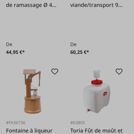
de ramassage Ø 42
viande/transport 96
cm en treillis
l
métallique
De
De
44,95 €*
60,25 €*
#FA36736
#63805
Fontaine à liqueur
Toria Fût de moût et