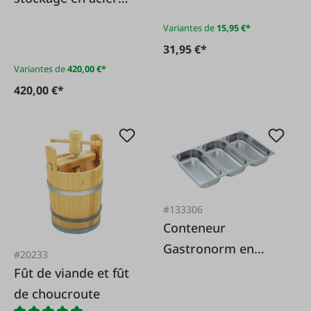
inoxydable avec
Variantes de
15,95 €*
couvercle en forme
31,95 €*
de dôme
Variantes de
420,00 €*
420,00 €*
#133306
Conteneur
Gastronorm en
#20233
acier inoxydable 1/3
Fût de viande et fût
de choucroute