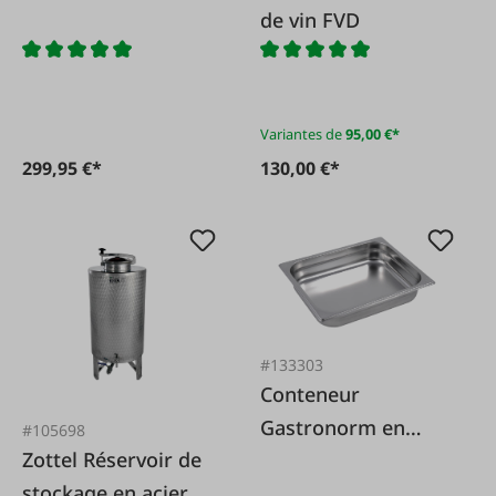
de vin FVD
Variantes de
95,00 €*
299,95 €*
130,00 €*
#133303
Conteneur
Gastronorm en
#105698
Zottel Réservoir de
acier inoxydable 1/2
stockage en acier