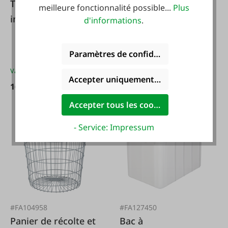
Toria Fût en acier
roto Baril de chou
meilleure fonctionnalité possible...
Plus
inoxydable avec
d'informations
.
robinet
Paramètres de confidentialité
Variantes de
165,00 €*
Variantes de
69,95 €*
Accepter uniquement les cookies foncti
165,00 €*
117,95 €*
Accepter tous les cookies
- Service: Impressum
#FA104958
#FA127450
Panier de récolte et
Bac à