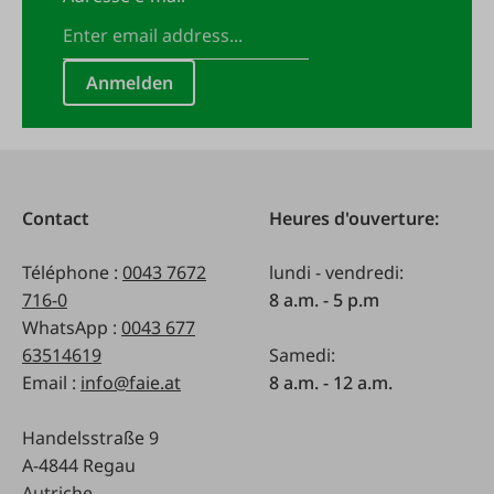
Anmelden
Contact
Heures d'ouverture:
Téléphone :
0043 7672
lundi - vendredi:
716-0
8 a.m. - 5 p.m
WhatsApp :
0043 677
63514619
Samedi:
Email :
info@faie.at
8 a.m. - 12 a.m.
Handelsstraße 9
A-4844 Regau
Autriche