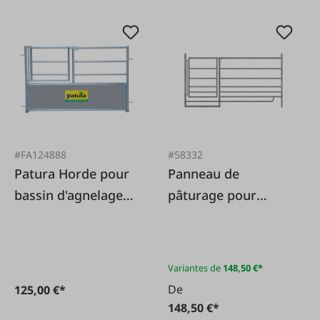
#FA124888
#58332
Patura Horde pour
Panneau de
bassin d'agnelage
pâturage pour
150 cm avec porte
moutons avec
portail
Variantes de
148,50 €*
De
125,00 €*
148,50 €*