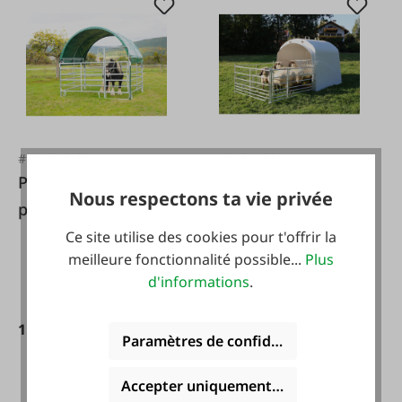
#FA121873
#FA131193
Patura Toiture en
KERBL Grande
Nous respectons ta vie privée
panneaux Compact
cabine avec
6x3,6m
ensemble de
Ce site utilise des cookies pour t'offrir la
meilleure fonctionnalité possible...
Plus
connexion
d'informations
.
1 850,00 €*
1 699,00 €*
Paramètres de confidentialité
Accepter uniquement les cookies foncti