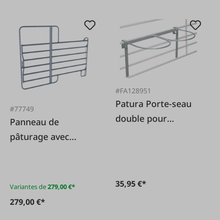
#FA128951
Patura Porte-seau
#77749
double pour
Panneau de
panneaux + claies
pâturage avec
portail
35,95 €*
Variantes de
279,00 €*
279,00 €*