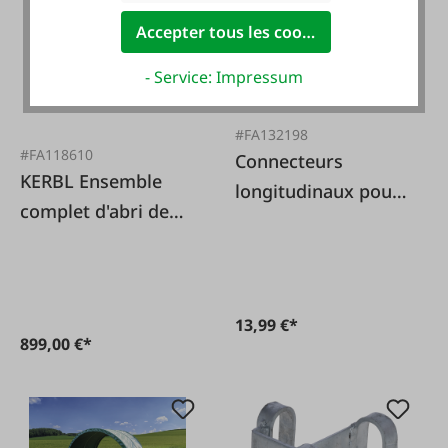
Accepter tous les cookies
- Service: Impressum
#FA132198
#FA118610
Connecteurs
KERBL Ensemble
longitudinaux pour
complet d'abri de
panneaux de
pâturage pour
pâturage
moutons et chèvres
13,99 €*
899,00 €*