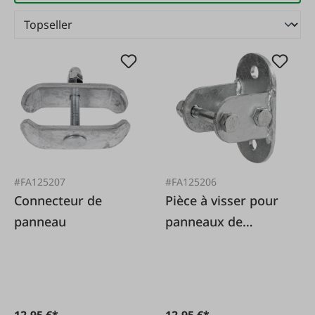
#FA125207
#FA125206
Connecteur de
Pièce à visser pour
panneau
panneaux de
pâturage
12,95 €*
12,95 €*