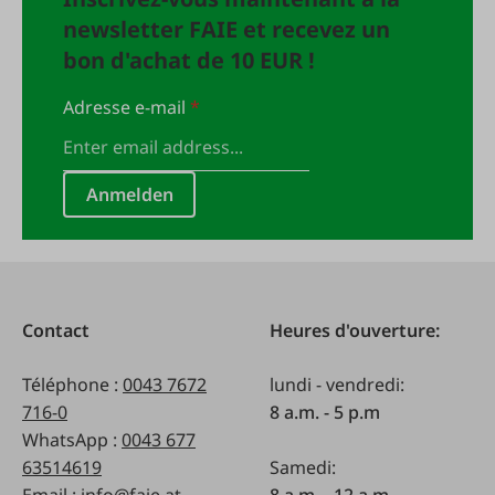
newsletter FAIE et recevez un
bon d'achat de 10 EUR !
Adresse e-mail
*
Anmelden
Contact
Heures d'ouverture:
Téléphone :
0043 7672
lundi - vendredi:
716-0
8 a.m. - 5 p.m
WhatsApp :
0043 677
63514619
Samedi: