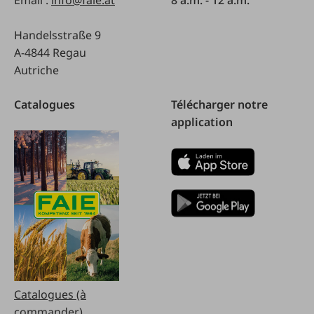
Email :
info@faie.at
8 a.m. - 12 a.m.
Handelsstraße 9
A-4844 Regau
Autriche
Catalogues
Télécharger notre
application
Catalogues (à
commander)