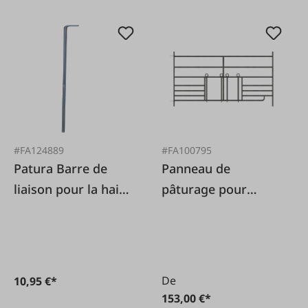
#FA124889
#FA100795
Patura Barre de
Panneau de
liaison pour la haie
pâturage pour
d'abattage
moutons, avec
trappe à agneaux
De
10,95 €*
153,00 €*