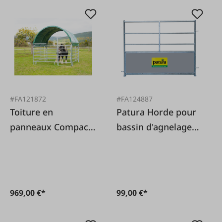
#FA121872
#FA124887
Toiture en
Patura Horde pour
panneaux Compact
bassin d'agnelage
3x3,6m
150 cm
969,00 €*
99,00 €*