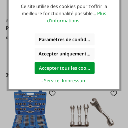
Ce site utilise des cookies pour t'offrir la
meilleure fonctionnalité possible...
Plus
d'informations
.
#FA111214
#FA40856
Purgeur de frein à
Werther Pompe à
air comprimé 6
huile pneumatique
Paramètres de confidentialité
pièces.
762 - set
Accepter uniquement les cookies foncti
Accepter tous les cookies
39,99 €*
799,00 €*
- Service: Impressum