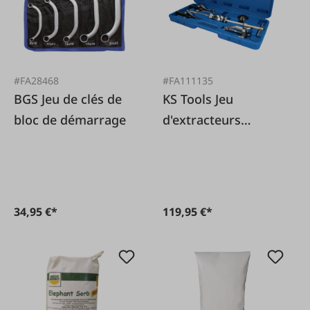
#FA28468
#FA111135
BGS Jeu de clés de
KS Tools Jeu
bloc de démarrage
d'extracteurs
internes et externes
5 pièces.
34,95 €*
119,95 €*