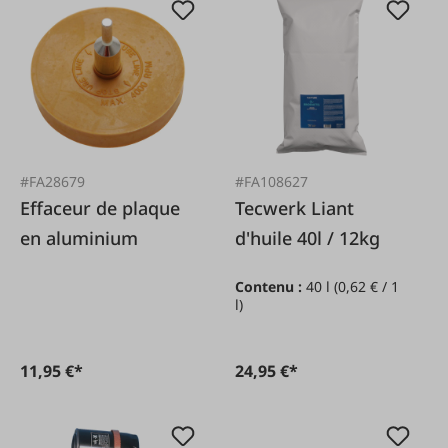
#FA28679
#FA108627
Effaceur de plaque
Tecwerk Liant
en aluminium
d'huile 40l / 12kg
Contenu :
40 l
(0,62 € / 1
l)
11,95 €*
24,95 €*