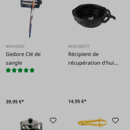
#FA10507
#FA108377
Gedore Clé de
Récipient de
sangle
récupération d'huile
avec verseur 15l
14,95 €*
39,95 €*