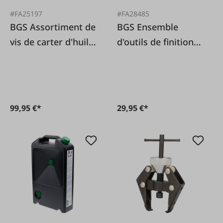
#FA25197
#FA28485
BGS Assortiment de
BGS Ensemble
vis de carter d'huile
d'outils de finition
et de bagues
intérieure 11 pièces
d'étanchéité en
cuivre, 534 pièces.
99,95 €*
29,95 €*