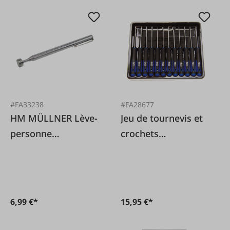
#FA33238
#FA28677
HM MÜLLNER Lève-
Jeu de tournevis et
personne
crochets
magnétique
mécaniques de
télescopique
précision, 12 pièces.
6,99 €*
15,95 €*