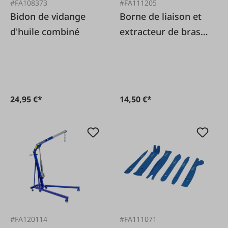
#FA108373
#FA111205
Bidon de vidange
Borne de liaison et
d'huile combiné
extracteur de bras
d'essuie-glace
24,95 €*
14,50 €*
#FA120114
#FA111071