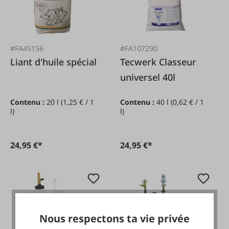
#FA45156
#FA107290
Liant d'huile spécial
Tecwerk Classeur
universel 40l
Contenu :
20 l
(1,25 € / 1
Contenu :
40 l
(0,62 € / 1
l)
l)
24,95 €*
24,95 €*
Nous respectons ta vie privée