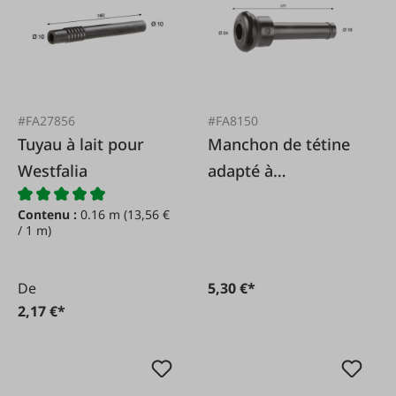
#FA27856
#FA8150
Tuyau à lait pour
Manchon de tétine
Westfalia
adapté à
GEA/Westfalia
Contenu :
0.16 m
(13,56 €
7022.2725.150
/ 1 m)
De
5,30 €*
2,17 €*