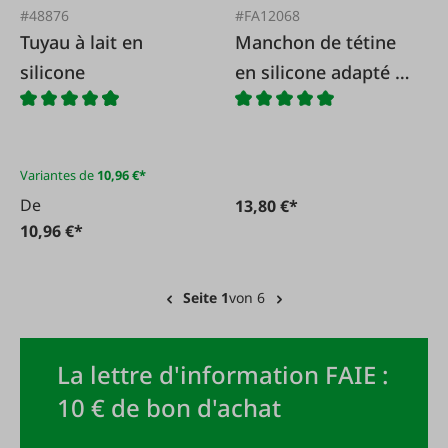
#48876
#FA12068
Tuyau à lait en
Manchon de tétine
silicone
en silicone adapté à
GEA/Westfalia
7022.2725.150
Variantes de
10,96 €*
De
13,80 €*
10,96 €*
Seite 1
von 6
La lettre d'information FAIE :
10 € de bon d'achat