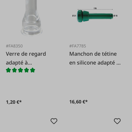
#FA8350
#FA7785
Verre de regard
Manchon de tétine
adapté à
en silicone adapté à
GEA/Westfalia
GEA/Westfalia
7029.2725.000
16,60 €*
1,20 €*