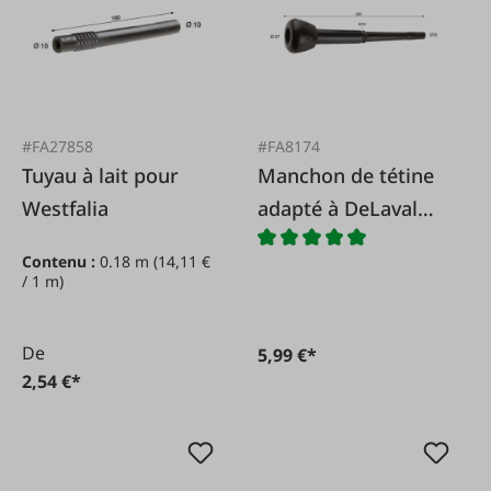
#FA27858
#FA8174
Tuyau à lait pour
Manchon de tétine
Westfalia
adapté à DeLaval
960017-01
Contenu :
0.18 m
(14,11 €
/ 1 m)
De
5,99 €*
2,54 €*