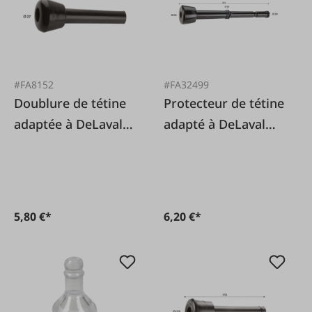
#FA8152
#FA32499
Doublure de tétine
Protecteur de tétine
adaptée à DeLaval
adapté à DeLaval
960008-01
Harmony 999009-01
5,80 €*
6,20 €*