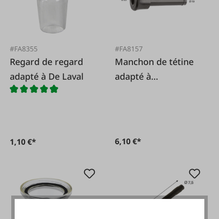
#FA8355
#FA8157
Regard de regard
Manchon de tétine
adapté à De Laval
adapté à
GEA/Westfalia
7021.2725.110,
7021-2725-230
6,10 €*
1,10 €*