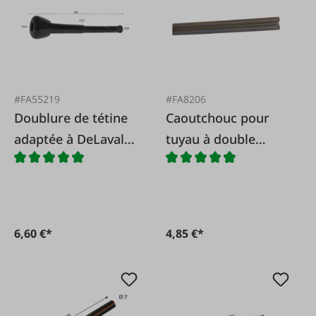
#FA55219
#FA8206
Doublure de tétine
Caoutchouc pour
adaptée à DeLaval
tuyau à double
Harmony 960037-02
impulsion
6,60 €*
4,85 €*