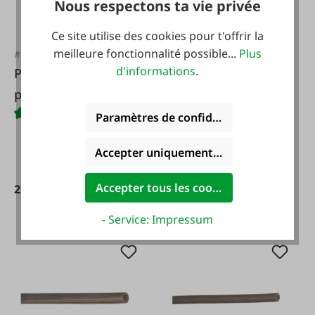
Nous respectons ta vie privée
Ce site utilise des cookies pour t'offrir la
meilleure fonctionnalité possible...
Plus
#FA41460
#FA8198
d'informations
.
Partie inférieure
Tube de pouls
pour collecteur de
renforcé
lait
Paramètres de confidentialité
Contenu :
0.23 m
(7,22 € /
1 m)
Accepter uniquement les cookies foncti
De
Accepter tous les cookies
25,70 €*
1,66 €*
- Service: Impressum