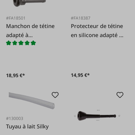
#FA18501
#FA18387
Manchon de tétine
Protecteur de tétine
adapté à
en silicone adapté à
GEA/Westfalia 7022-
DeLaval 960017-01
2725-150
14,95 €*
18,95 €*
#130003
Tuyau à lait Silky