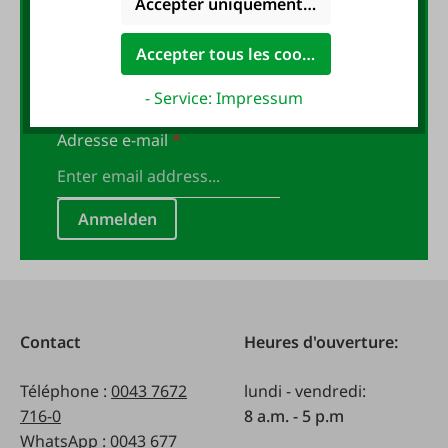
Accepter uniquement les cookies foncti
Inscrivez-vous maintenant à la
Accepter tous les cookies
newsletter FAIE et recevez un
bon d'achat de 10 EUR !
- Service: Impressum
Adresse e-mail
*
Anmelden
Contact
Heures d'ouverture:
Téléphone :
0043 7672
lundi - vendredi:
716-0
8 a.m. - 5 p.m
WhatsApp :
0043 677