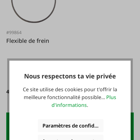
#99864
Flexible de frein
Nous respectons ta vie privée
Ce site utilise des cookies pour t'offrir la
49,90 €*
meilleure fonctionnalité possible...
Plus
d'informations
.
La lettre d'information FAIE :
Paramètres de confidentialité
10 € de bon d'achat