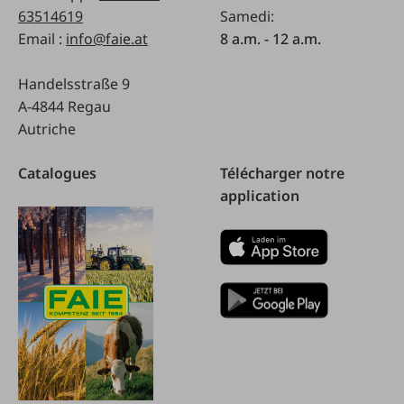
63514619
Samedi:
Email :
info@faie.at
8 a.m. - 12 a.m.
Handelsstraße 9
A-4844 Regau
Autriche
Catalogues
Télécharger notre
application