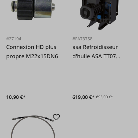
#27194
#FA73758
Connexion HD plus
asa Refroidisseur
propre M22x15DN6
d'huile ASA TT07
230/400V, système
de rail asa
10,90 €*
619,00 €*
895,00 €*