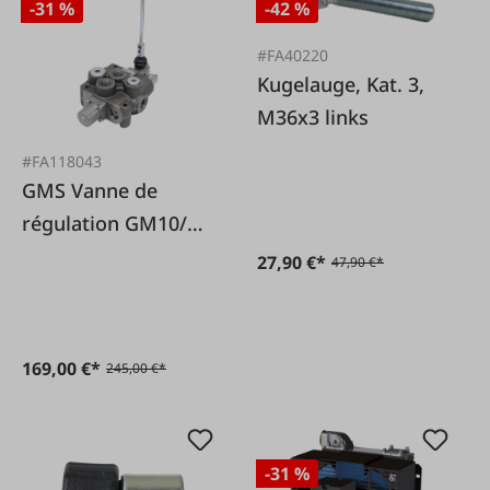
-31 %
-42 %
#FA40220
Kugelauge, Kat. 3,
M36x3 links
#FA118043
GMS Vanne de
régulation GM10/1
double effet avec
27,90 €*
47,90 €*
cran en levage
169,00 €*
245,00 €*
-31 %