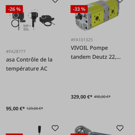
-26 %
-33 %
#FA101325
VIVOIL Pompe
#FA28777
tandem Deutz 22,5
asa Contrôle de la
+ 14 cc
température AC
329,00 €*
490,00 €*
95,00 €*
129,00 €*