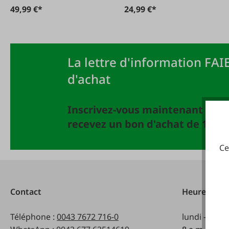
49,99 €*
24,99 €*
La lettre d'information FAIE
d'achat
Inscrivez-vous maintenant à la 
recevez un bon d'achat de 10 EU
Ce
Contact
Heures d'ou
Téléphone :
0043 7672 716-0
lundi - vend