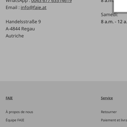
WhatsApp :
0043 677 63514619
8 a.m. - 5 p
Email :
info@faie.at
Samedi:
Handelsstraße 9
8 a.m. - 12 a
A-4844 Regau
Autriche
FAIE
Service
À propos de nous
Retourner
Équipe FAIE
Paiement et livr