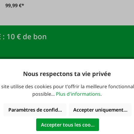
99,99 €*
 : 10 € de bon
newsletter FAIE et
Adresse e-mail
*
R !
Nous respectons ta vie privée
 site utilise des cookies pour t'offrir la meilleure fonctionnal
possible...
Plus d'informations
.
Paramètres de confidentialité
Accepter uniquement les 
verture:
Catalogues
Accepter tous les cookies
redi: