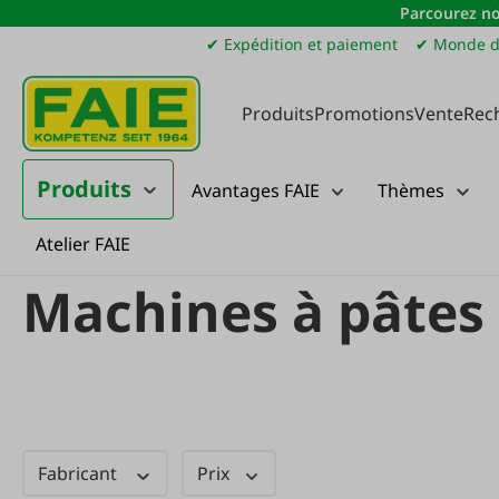
Parcourez no
sser au contenu principal
Passer à la recherche
Passer à la navigation principale
✔ Expédition et paiement
✔ Monde d
Produits
Promotions
Vente
Rec
Produits
Avantages FAIE
Thèmes
Atelier FAIE
Produits
Ménage
Pâtes & Co.
Machines à pâtes
Machines à pâtes
Fabricant
Prix