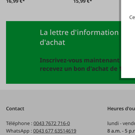
16,99 €*
15,99 €*
Ce
La lettre d'information FAIE
d'achat
Inscrivez-vous maintenant à la 
recevez un bon d'achat de 10 EU
Contact
Heures d'ou
Téléphone :
0043 7672 716-0
lundi - vend
WhatsApp :
0043 677 63514619
8 a.m. - 5 p