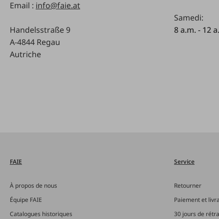
Email :
info@faie.at
Samedi:
Handelsstraße 9
8 a.m. - 12 a
A-4844 Regau
Autriche
FAIE
Service
À propos de nous
Retourner
Équipe FAIE
Paiement et livr
Catalogues historiques
30 jours de rétr