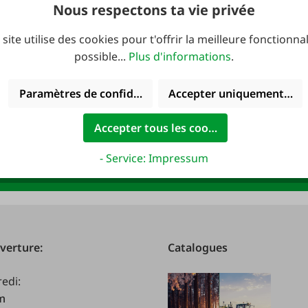
15,99 €*
Nous respectons ta vie privée
 site utilise des cookies pour t'offrir la meilleure fonctionnal
possible...
Plus d'informations
.
 : 10 € de bon
Paramètres de confidentialité
Accepter uniquement les 
Accepter tous les cookies
newsletter FAIE et
Adresse e-mail
*
R !
- Service: Impressum
verture:
Catalogues
redi:
.m