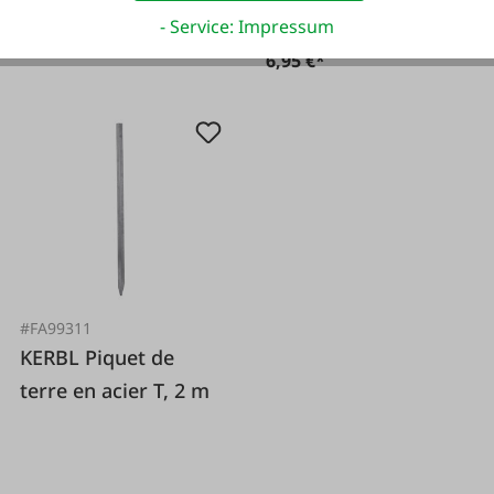
19,95 €*
- Service: Impressum
6,95 €*
#FA99311
KERBL Piquet de
terre en acier T, 2 m