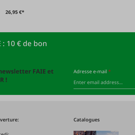
26,95 €*
 : 10 € de bon
newsletter FAIE et
Adresse e-mail
*
R !
verture:
Catalogues
redi: