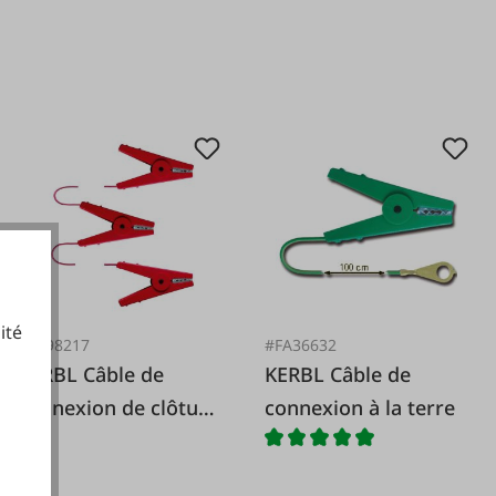
ité
#FA98217
#FA36632
KERBL Câble de
KERBL Câble de
connexion de clôture
connexion à la terre
cookies fonctionnels
triple