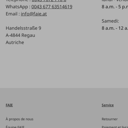
WhatsApp :
0043 677 63514619
8 a.m. - 5 p
Email :
info@faie.at
Samedi:
Handelsstraße 9
8 a.m. - 12 a
A-4844 Regau
Autriche
FAIE
Service
À propos de nous
Retourner
Équipe FAIE
Paiement et livr