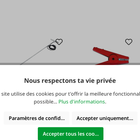
Nous respectons ta vie privée
#FA130378
FAIE Kit d'extension
 site utilise des cookies pour t'offrir la meilleure fonctionnal
#FA23009
de mise à la terre
possible...
Plus d'informations
.
Pince crocodile pour
mobile
câble de connexion
Paramètres de confidentialité
Accepter uniquement les 
de clôture
Accepter tous les cookies