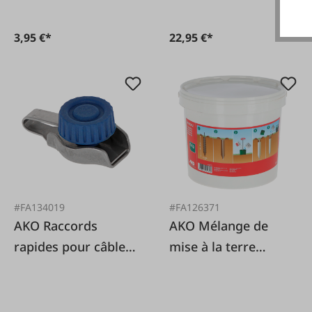
3,95 €*
22,95 €*
#FA134019
#FA126371
AKO Raccords
AKO Mélange de
rapides pour câbles
mise à la terre
et torons en acier
Bentonite 6 kg
inoxydable, lot de 4