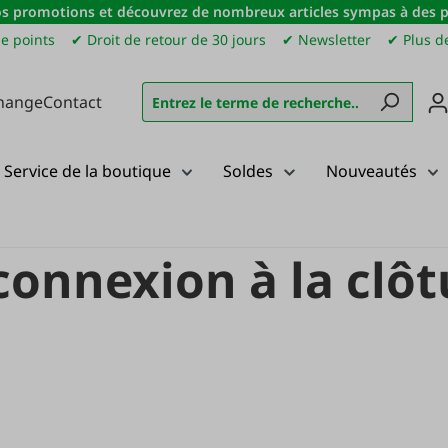
s promotions et découvrez de nombreux articles sympas à des pri
e points
✔ Droit de retour de 30 jours
✔ Newsletter
✔ Plus de
hange
Contact
Service de la boutique
Soldes
Nouveautés
re et mesure
Mise à la terre et connexion à la clôture
 connexion à la clô