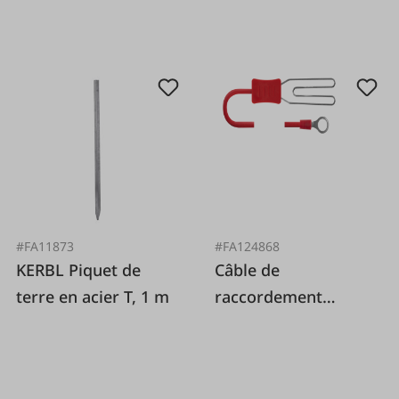
#FA11873
#FA124868
KERBL Piquet de
Câble de
terre en acier T, 1 m
raccordement
clôture coeur/oeillet