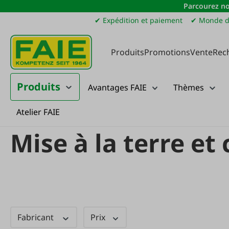
Parcourez no
sser au contenu principal
Passer à la recherche
Passer à la navigation principale
✔ Expédition et paiement
✔ Monde d
Produits
Promotions
Vente
Rec
Produits
Avantages FAIE
Thèmes
Atelier FAIE
Produits
Clôture de pâturage
Raccordement de clôture, mise à la ter
Mise à la terre et
Fabricant
Prix