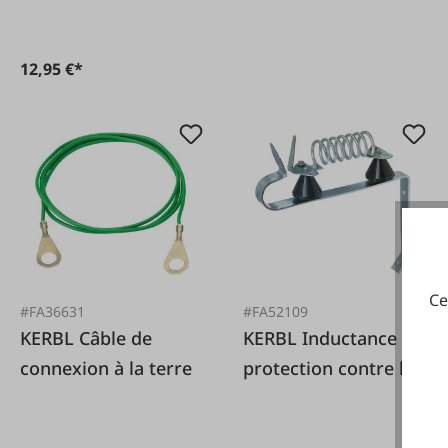
12,95 €*
Ce
#FA36631
#FA52109
KERBL Câble de
KERBL Inductance de
connexion à la terre
protection contre la
foudre