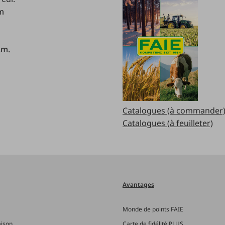
.m
.m.
Catalogues (à commander
Catalogues (à feuilleter)
Avantages
Monde de points FAIE
aison
Carte de fidélité PLUS