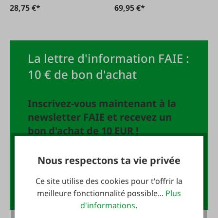
28,75 €*
69,95 €*
La lettre d'information FAIE :
10 € de bon d'achat
Inscrivez-vous maintenant à la
newsletter FAIE et recevez un
bon d'achat de 10 EUR !
Adresse e-mail
*
Nous respectons ta vie privée
Ce site utilise des cookies pour t'offrir la
Anmelden
meilleure fonctionnalité possible...
Plus
d'informations
.