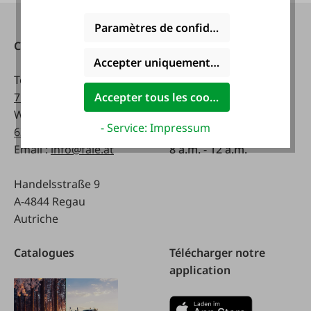
Paramètres de confidentialité
Contact
Heures d'ouverture:
Accepter uniquement les cookies foncti
Téléphone :
0043 7672
lundi - vendredi:
716-0
8 a.m. - 5 p.m
Accepter tous les cookies
WhatsApp :
0043 677
- Service: Impressum
63514619
Samedi:
Email :
info@faie.at
8 a.m. - 12 a.m.
Handelsstraße 9
A-4844 Regau
Autriche
Catalogues
Télécharger notre
application