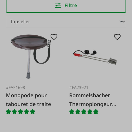
Filtre
#FA51698
#FA23921
Monopode pour
Rommelsbacher
tabouret de traite
Thermoplongeur
pour eau 2000W