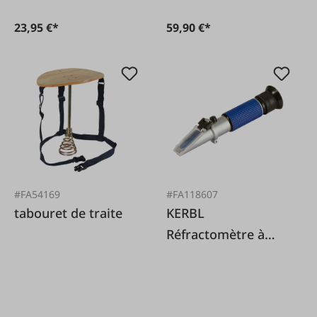
23,95 €*
59,90 €*
#FA54169
#FA118607
tabouret de traite
KERBL
Réfractomètre à
colostrum