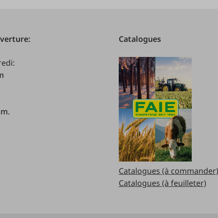
verture:
Catalogues
redi:
.m
.m.
Catalogues (à commander
Catalogues (à feuilleter)