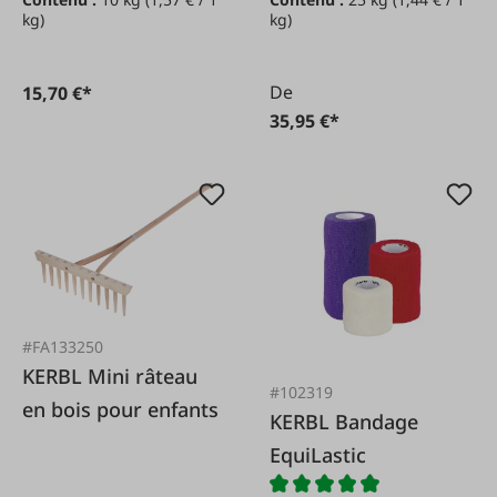
kg)
kg)
De
15,70 €*
35,95 €*
#FA133250
KERBL Mini râteau
#102319
en bois pour enfants
KERBL Bandage
EquiLastic