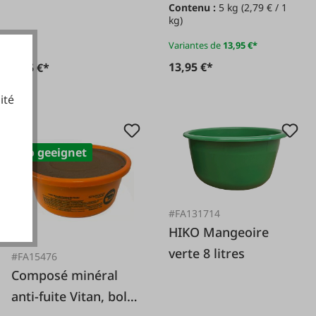
Contenu :
5 kg
(2,79 € / 1
kg)
Variantes de
13,95 €*
13,95 €*
5,95 €*
ité
Bio geeignet
cookies fonctionnels
#FA131714
HIKO Mangeoire
verte 8 litres
#FA15476
Composé minéral
anti-fuite Vitan, bol