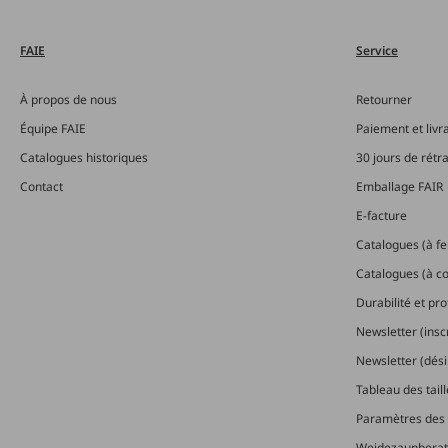
FAIE
Service
À propos de nous
Retourner
Équipe FAIE
Paiement et livr
Catalogues historiques
30 jours de rétr
Contact
Emballage FAIR
E-facture
Catalogues (à feu
Catalogues (à 
Durabilité et pr
Newsletter (insc
Newsletter (dési
Tableau des tail
Paramètres des 
Weidezaunberat