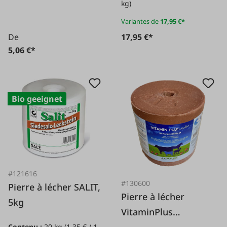
kg)
Variantes de
17,95 €*
De
17,95 €*
5,06 €*
Bio geeignet
#121616
#130600
Pierre à lécher SALIT,
Pierre à lécher
5kg
VitaminPlus
Sélénium 5 kg
Contenu :
20 kg
(1,35 € / 1