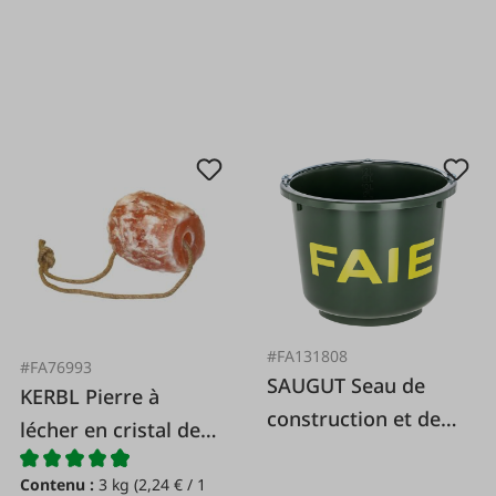
#FA131808
#FA76993
SAUGUT Seau de
KERBL Pierre à
construction et de
lécher en cristal de
stabilité, très stable,
roche
12 L
Contenu :
3 kg
(2,24 € / 1