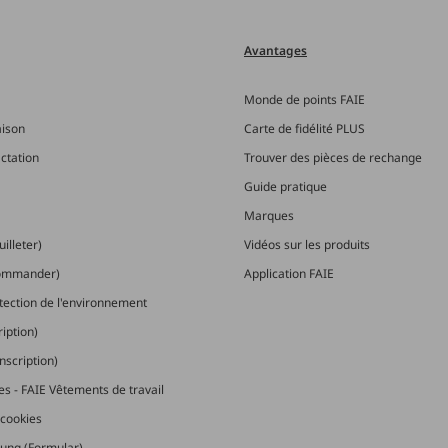
Avantages
Monde de points FAIE
aison
Carte de fidélité PLUS
actation
Trouver des pièces de rechange
Guide pratique
Marques
illeter)
Vidéos sur les produits
commander)
Application FAIE
otection de l'environnement
ription)
nscription)
les - FAIE Vêtements de travail
cookies
ung (Formular)