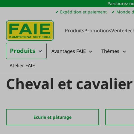
Parcourez no
sser au contenu principal
Passer à la recherche
Passer à la navigation principale
✔ Expédition et paiement
✔ Monde d
Produits
Promotions
Vente
Rec
Produits
Avantages FAIE
Thèmes
Atelier FAIE
Produits
Élevage
Cheval et cavalier
Cheval et cavalier
Écurie et pâturage