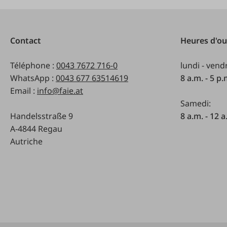
Contact
Heures d'ou
Téléphone :
0043 7672 716-0
lundi - vend
WhatsApp :
0043 677 63514619
8 a.m. - 5 p
Email :
info@faie.at
Samedi:
Handelsstraße 9
8 a.m. - 12 a
A-4844 Regau
Autriche