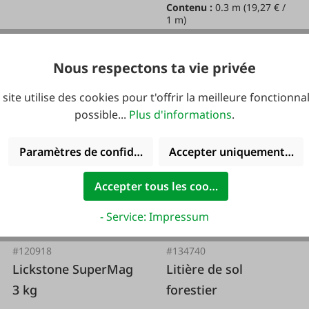
Contenu :
0.3 m
(19,27 € /
1 m)
De
2,99 €*
Nous respectons ta vie privée
5,78 €*
 site utilise des cookies pour t'offrir la meilleure fonctionnal
possible...
Plus d'informations
.
Bio geeignet
Paramètres de confidentialité
Accepter uniquement les 
Accepter tous les cookies
- Service: Impressum
#120918
#134740
Lickstone SuperMag
Litière de sol
3 kg
forestier