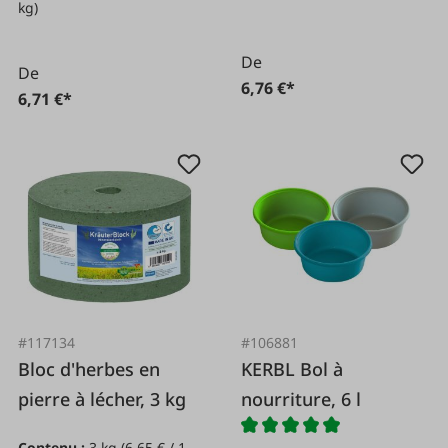
kg)
De
De
6,76 €*
6,71 €*
#117134
#106881
Bloc d'herbes en
KERBL Bol à
pierre à lécher, 3 kg
nourriture, 6 l
Contenu :
3 kg
(6,65 € / 1