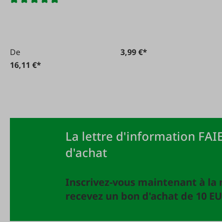
métal
De
3,99 €*
16,11 €*
La lettre d'information FAIE
d'achat
Inscrivez-vous maintenant à la 
recevez un bon d'achat de 10 EU