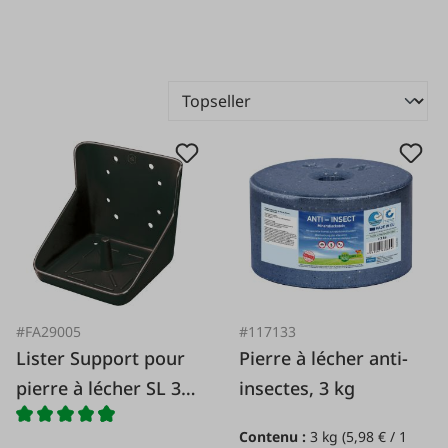
#FA29005
#117133
Lister Support pour
Pierre à lécher anti-
pierre à lécher SL 3
insectes, 3 kg
gris/noir
Contenu :
3 kg
(5,98 € / 1