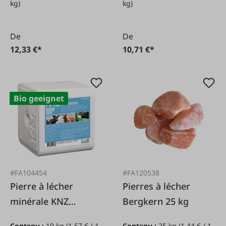
kg)
kg)
De
De
12,33 €*
10,71 €*
Bio geeignet
#FA104454
#FA120538
Pierre à lécher
Pierres à lécher
minérale KNZ
Bergkern 25 kg
Universal, 10 kg
Contenu :
10 kg
(1,57 € / 1
Contenu :
25 kg
(1,44 € / 1