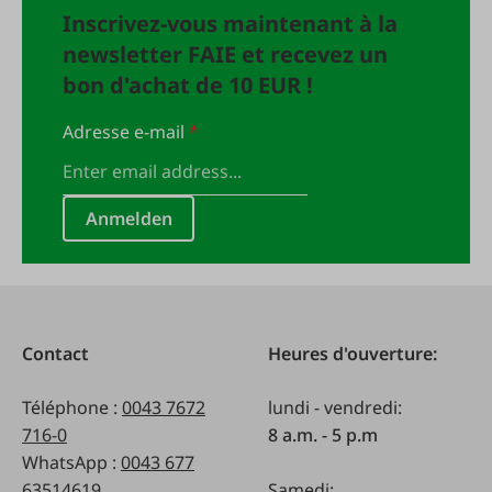
Inscrivez-vous maintenant à la
newsletter FAIE et recevez un
bon d'achat de 10 EUR !
Adresse e-mail
*
Anmelden
Contact
Heures d'ouverture:
Téléphone :
0043 7672
lundi - vendredi:
716-0
8 a.m. - 5 p.m
WhatsApp :
0043 677
63514619
Samedi: