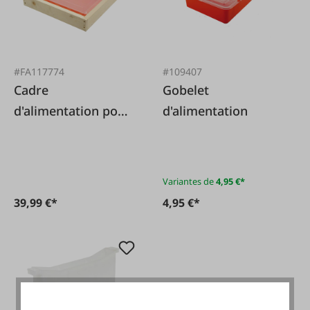
#FA117774
#109407
Cadre
Gobelet
d'alimentation pour
d'alimentation
sandre 'Duo' -
mangeoire
combinée
Variantes de
4,95 €*
39,99 €*
4,95 €*