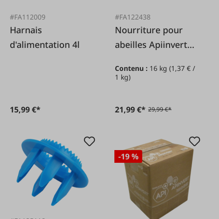
#FA112009
#FA122438
Harnais
Nourriture pour
d'alimentation 4l
abeilles Apiinvert
16kg
Contenu :
16 kg
(1,37 € /
1 kg)
15,99 €*
21,99 €*
29,99 €*
-19 %