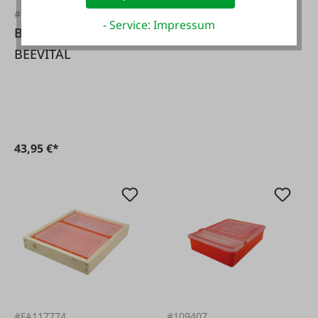
#FA132460
- Service: Impressum
BeeStrong 500ml de
5,49 €*
BEEVITAL
43,95 €*
#FA117774
#109407