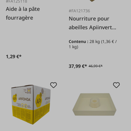
#FA125118
Aide à la pâte
#FA121736
fourragère
Nourriture pour
abeilles Apiinvert
28kg
Contenu :
28 kg
(1,36 € /
1 kg)
1,29 €*
37,99 €*
46,99 €*