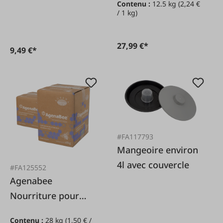
Contenu :
12.5 kg
(2,24 €
/ 1 kg)
27,99 €*
9,49 €*
#FA117793
Mangeoire environ
4l avec couvercle
#FA125552
Agenabee
Nourriture pour
abeilles 28kg
Contenu :
28 kg
(1,50 € /