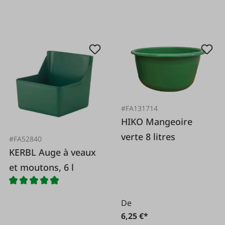
#FA131714
HIKO Mangeoire
verte 8 litres
#FA52840
KERBL Auge à veaux
et moutons, 6 l
De
6,25 €*