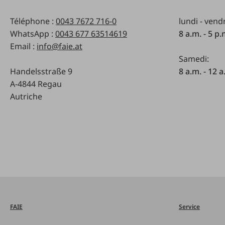
Téléphone :
0043 7672 716-0
lundi - vend
WhatsApp :
0043 677 63514619
8 a.m. - 5 p
Email :
info@faie.at
Samedi:
Handelsstraße 9
8 a.m. - 12 a
A-4844 Regau
Autriche
FAIE
Service