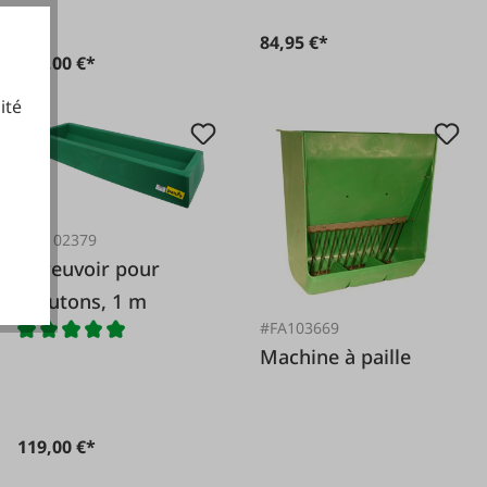
84,95 €*
379,00 €*
ité
cookies fonctionnels
#FA102379
Abreuvoir pour
moutons, 1 m
#FA103669
Machine à paille
119,00 €*