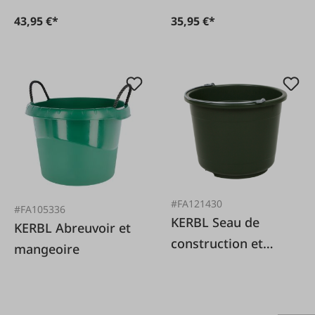
43,95 €*
35,95 €*
#FA121430
#FA105336
KERBL Seau de
KERBL Abreuvoir et
construction et
mangeoire
d'écurie vert olive 20
l très stable