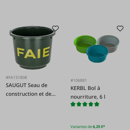
#FA131808
#106881
SAUGUT Seau de
KERBL Bol à
construction et de
nourriture, 6 l
stabilité, très stable,
12 L
Variantes de
6,25 €*