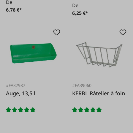
De
De
6,76 €*
6,25 €*
#FA37987
#FA39060
Auge, 13,5 l
KERBL Râtelier à foin