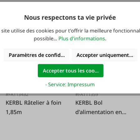
69,95 €*
64,94 €*
Nous respectons ta vie privée
 site utilise des cookies pour t'offrir la meilleure fonctionnal
possible...
Plus d'informations
.
Paramètres de confidentialité
Accepter uniquement les 
Accepter tous les cookies
- Service: Impressum
#FA113432
#FA111359
KERBL Râtelier à foin
KERBL Bol
1,85m
d'alimentation en
acier inoxydable