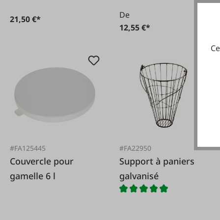
De
21,50 €*
12,55 €*
Ce
#FA125445
#FA22950
Couvercle pour
Support à paniers
gamelle 6 l
galvanisé