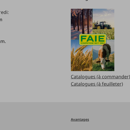
redi:
.m
.m.
Catalogues (à commander
Catalogues (à feuilleter)
Avantages