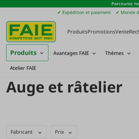
Parcourez no
sser au contenu principal
Passer à la recherche
Passer à la navigation principale
✔ Expédition et paiement
✔ Monde d
Produits
Promotions
Vente
Rec
Produits
Avantages FAIE
Thèmes
Atelier FAIE
Produits
Élevage
Moutons et chèvres
Auge et râtelier
Auge et râtelier
Fabricant
Prix