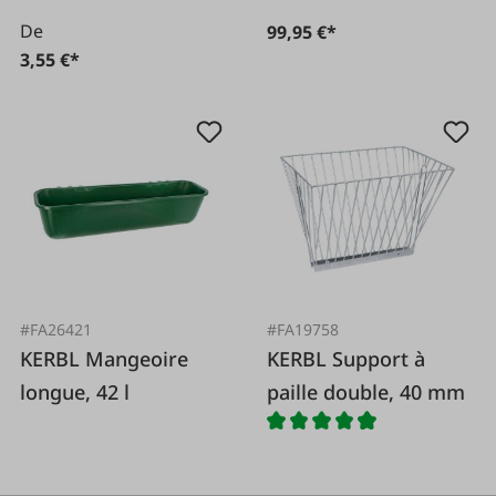
De
99,95 €*
3,55 €*
#FA26421
#FA19758
KERBL Mangeoire
KERBL Support à
longue, 42 l
paille double, 40 mm