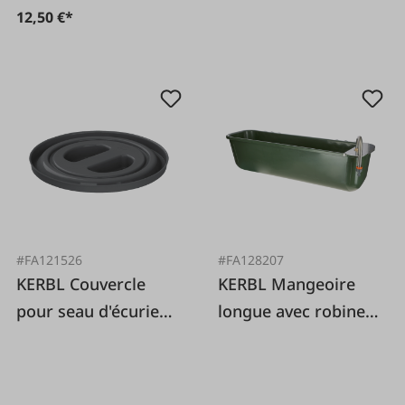
12,50 €*
#FA121526
#FA128207
KERBL Couvercle
KERBL Mangeoire
pour seau d'écurie
longue avec robinet
12l
à flotteur