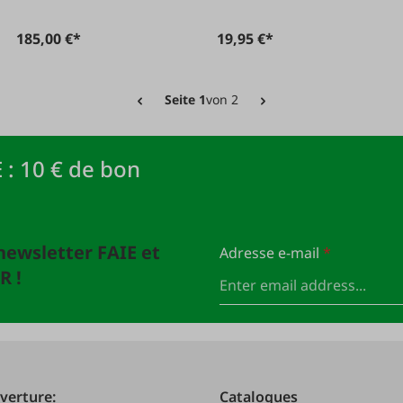
185,00 €*
19,95 €*
Seite 1
von 2
 : 10 € de bon
newsletter FAIE et
Adresse e-mail
*
R !
verture:
Catalogues