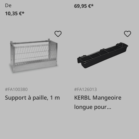
De
69,95 €*
10,35 €*
#FA100380
#FA126013
Support à paille, 1 m
KERBL Mangeoire
longue pour
moutons et chèvres