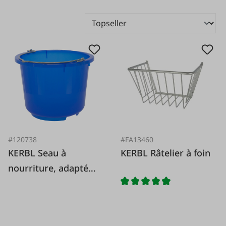
#120738
#FA13460
KERBL Seau à
KERBL Râtelier à foin
nourriture, adapté
aux aliments, 12 l,
très stable