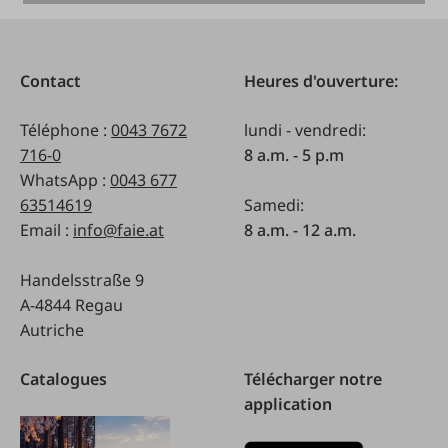
Contact
Heures d'ouverture:
Téléphone :
0043 7672
lundi - vendredi:
716-0
8 a.m. - 5 p.m
WhatsApp :
0043 677
63514619
Samedi:
Email :
info@faie.at
8 a.m. - 12 a.m.
Handelsstraße 9
A-4844 Regau
Autriche
Catalogues
Télécharger notre
application