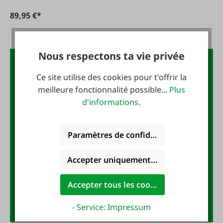
89,95 €*
Nous respectons ta vie privée
La lettre d'information FAIE :
Ce site utilise des cookies pour t'offrir la
10 € de bon d'achat
meilleure fonctionnalité possible...
Plus
d'informations
.
Inscrivez-vous maintenant à la
newsletter FAIE et recevez un
Paramètres de confidentialité
bon d'achat de 10 EUR !
Accepter uniquement les cookies foncti
Adresse e-mail
*
Accepter tous les cookies
Anmelden
- Service: Impressum