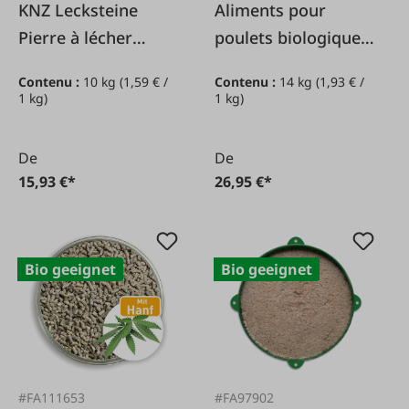
KNZ Lecksteine
Aliments pour
Pierre à lécher
poulets biologiques
minérale KNZ
en pellets d'origan
Contenu :
10 kg
(1,59 € /
Contenu :
14 kg
(1,93 € /
Fertilité, 10 kg
et d'herbes 14 kg
1 kg)
1 kg)
De
De
15,93 €*
26,95 €*
Bio geeignet
Bio geeignet
#FA97902
#FA111653