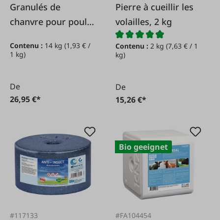
Pierre à cueillir les
Granulés de
volailles, 2 kg
chanvre pour poulet
biologique 14 kg
Contenu :
14 kg
(1,93 € /
Contenu :
2 kg
(7,63 € / 1
1 kg)
kg)
De
De
26,95 €*
15,26 €*
Bio geeignet
#117133
#FA104454