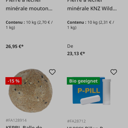
minérale mouton
minérale KNZ Wild,
KNZ, 10 kg
10 kg
Contenu :
10 kg
(2,70 € /
Contenu :
10 kg
(2,31 € /
1 kg)
1 kg)
De
26,95 €*
23,13 €*
-15 %
Bio geeignet
#FA128914
#FA28712
KERBL Balle de