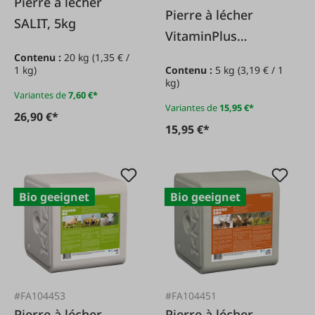
Pierre à lécher
Pierre à lécher
SALIT, 5kg
VitaminPlus
Sélénium 5 kg
Contenu :
20 kg
(1,35 € /
1 kg)
Contenu :
5 kg
(3,19 € / 1
kg)
Variantes de
7,60 €*
Variantes de
15,95 €*
26,90 €*
15,95 €*
Bio geeignet
Bio geeignet
#FA104453
#FA104451
Pierre à lécher
Pierre à lécher