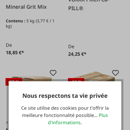
Mineral Grit Mix
PILL®
Contenu :
5 kg
(3,77 € / 1
kg)
De
De
18,85 €*
24,25 €*
-27 %
-19 %
Nous respectons ta vie privée
Ce site utilise des cookies pour t'offrir la
meilleure fonctionnalité possible...
Plus
d'informations
.
#FA122438
#FA121736