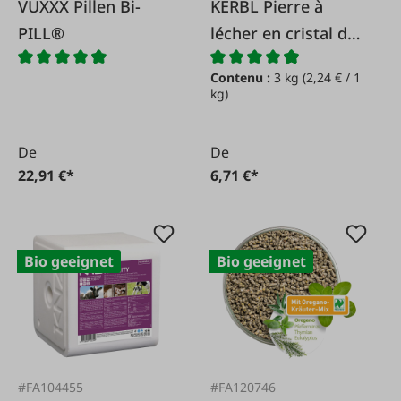
VUXXX Pillen Bi-
KERBL Pierre à
PILL®
lécher en cristal de
roche
Contenu :
3 kg
(2,24 € / 1
kg)
De
De
22,91 €*
6,71 €*
Bio geeignet
Bio geeignet
#FA104455
#FA120746