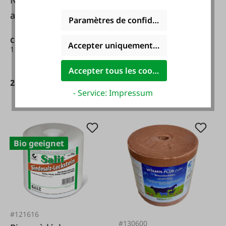
Nourriture pour
Nourriture pour
abeilles Apiinvert
Paramètres de confidentialité
abeilles Apiinvert
16kg
Contenu :
16 kg
(1,37 € /
28kg
Accepter uniquement les cookies foncti
1 kg)
Contenu :
28 kg
(1,36 € /
1 kg)
Accepter tous les cookies
21,99 €*
29,99 €*
- Service: Impressum
37,99 €*
46,99 €*
Bio geeignet
#121616
#130600