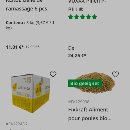
VUXXX Pillen P-
ramassage 6 pcs
PILL®
Contenu :
3 kg
(3,67 € / 1
kg)
11,01 €*
12,95 €*
De
24,25 €*
Bio geeignet
#FA129038
Fixkraft Aliment
pour poules bio
#FA122436
Bonheur de la ponte