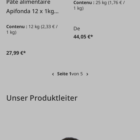
Pâte alimentaire
Contenu :
25 kg
(1,76 € /
25 kg
1 kg)
Apifonda 12 x 1kg
pour abeilles
Contenu :
12 kg
(2,33 € /
De
1 kg)
44,05 €*
27,99 €*
Seite 1
von 5
Unser Produktleiter