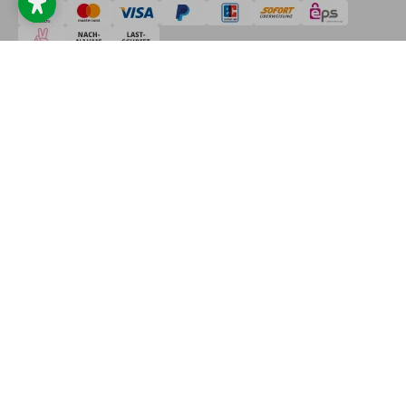
Copyright © 2025 FAIE GmbH * Les prix indiqués sur notre site Internet
sont en euros et comprennent la TVA autrichienne, les frais d'expédition
et, le cas échéant, les frais de contre-remboursement, sauf mention
contraire ** Les pièces de rechange que nous proposons ne sont PAS
des pièces d'origine. La limite de fret gratuit de 149 EUR ne s'applique
PAS aux revendeurs et les frais de transport forfaitaires (indiqués dans
l'article), l'expédition le jour même et l'expédition express doivent être
payés séparément.
Les textes, images et vidéos mis à disposition sur ce site peuvent avoir
été générés en tout ou en partie à l'aide d'une intelligence artificielle.
Nous attachons une grande importance à la qualité et à l'exactitude des
contenus, mais nous déclinons toute responsabilité pour les éventuelles
erreurs ou incohérences qui pourraient résulter de l'utilisation de
contenus générés par l'IA. Nous nous tenons à votre disposition pour
toute question ou remarque. Traduit avec DeepL.com (version gratuite)
Conditions générales de vente