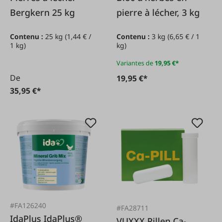
Bergkern 25 kg
pierre à lécher, 3 kg
Contenu :
25 kg
(1,44 € /
Contenu :
3 kg
(6,65 € / 1
1 kg)
kg)
Variantes de
19,95 €*
De
19,95 €*
35,95 €*
#FA126240
#FA28711
IdaPlus IdaPlus®
VUXXX Pillen Ca-