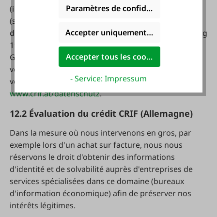
Paramètres de confidentialité
(information sur les conditions de crédit) et § 153
(services de traitement automatique des données et
Accepter uniquement les cookies foncti
de technologie de l'information) du Gewerbeordnung
1994. En outre, les informations obtenues par CRIF
Accepter tous les cookies
GmbH sont utilisées pour vérifier votre identité et
votre solvabilité. Pour de plus amples informations,
- Service: Impressum
voir: „
http://www.crif.at/datenschutz
“
www.crif.at/datenschutz
.
12.2 Évaluation du crédit CRIF (Allemagne)
Dans la mesure où nous intervenons en gros, par
exemple lors d'un achat sur facture, nous nous
réservons le droit d'obtenir des informations
d'identité et de solvabilité auprès d'entreprises de
services spécialisées dans ce domaine (bureaux
d'information économique) afin de préserver nos
intérêts légitimes.