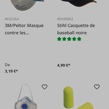
#FA2264
#FA99863
3M/Peltor Masque
Stihl Casquette de
contre les
baseball noire
poussières fines
FFP2 88
De
4,99 €*
3,19 €*