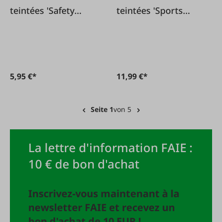
teintées 'Safety
teintées 'Sports
Comfort'
Line'
5,95 €*
11,99 €*
Seite 1
von 5
La lettre d'information FAIE :
10 € de bon d'achat
Inscrivez-vous maintenant à la
newsletter FAIE et recevez un
bon d'achat de 10 EUR !