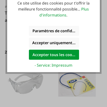
#FA122396
Ce site utilise des cookies pour t'offrir la
#FA107273
hairtex Bonnet
meilleure fonctionnalité possible...
Plus
Tecwerk Protection
d'informations
.
Stable Fleurs Bleu
auditive SAFELINE
ONESIZE
VII SNR 30 dB
Paramètres de confidentialité
Accepter uniquement les cookies foncti
42,50 €*
27,90 €*
Accepter tous les cookies
- Service: Impressum