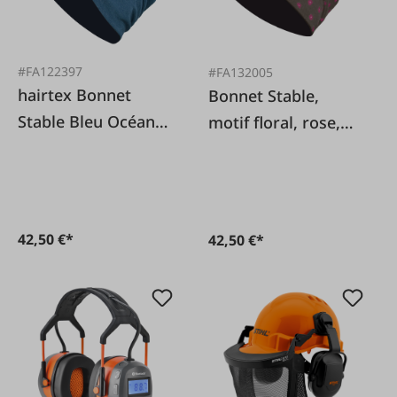
#FA122397
#FA132005
hairtex Bonnet
Bonnet Stable,
Stable Bleu Océan
motif floral, rose,
ONESIZE
taille unique
42,50 €*
42,50 €*