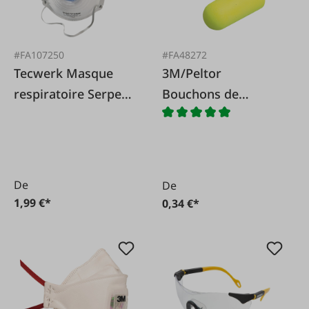
#FA107250
#FA48272
Tecwerk Masque
3M/Peltor
respiratoire Serpent
Bouchons de
FFP2/V
protection auditive
De
De
1,99 €*
0,34 €*