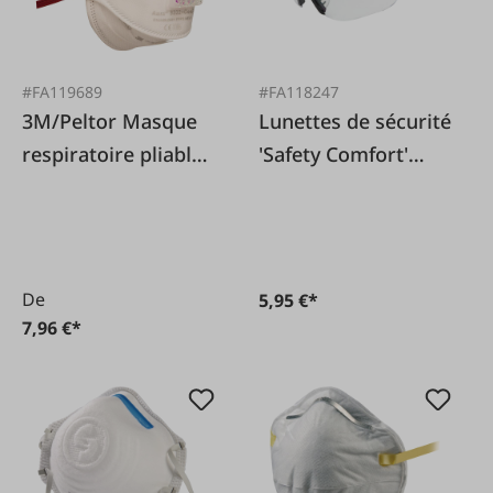
#FA119689
#FA118247
3M/Peltor Masque
Lunettes de sécurité
respiratoire pliable
'Safety Comfort'
FFP3 9332 avec
claires
valve expiratoire
De
5,95 €*
7,96 €*