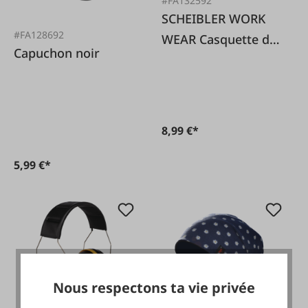
#FA132592
SCHEIBLER WORK
#FA128692
WEAR Casquette de
Capuchon noir
baseball extensible
Ocean
8,99 €*
5,99 €*
Nous respectons ta vie privée