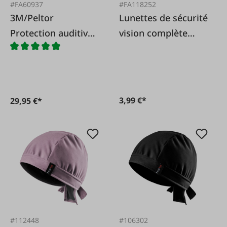
#FA60937
#FA118252
3M/Peltor
Lunettes de sécurité
Protection auditive
vision complète
Peltor Optime 1
'Eco'
3,99 €*
29,95 €*
#112448
#106302