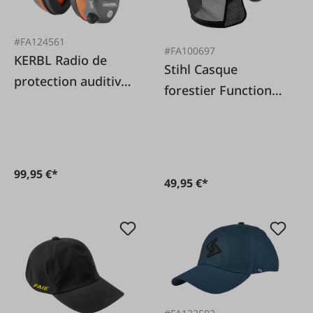
#FA124561
#FA100697
KERBL Radio de
Stihl Casque
protection auditive
forestier Function
avec Bluetooth +
Basic
radio
99,95 €*
49,95 €*