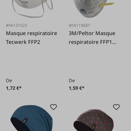
#FA131523
#FA119687
Masque respiratoire
3M/Peltor Masque
Tecwerk FFP2
respiratoire FFP1
8710 sans valve
expiratoire
De
De
1,72 €*
1,59 €*