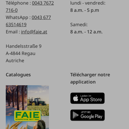
Téléphone :
0043 7672
lundi - vendredi:
716-0
8 a.m. - 5 p.m
WhatsApp :
0043 677
63514619
Samedi:
Email :
info@faie.at
8 a.m. - 12 a.m.
Handelsstraße 9
A-4844 Regau
Autriche
Catalogues
Télécharger notre
application