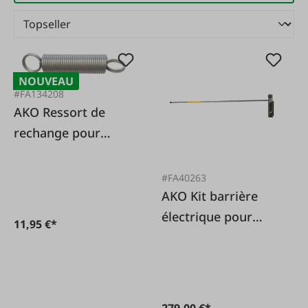
NOUVEAU
#FA134208
AKO Ressort de
rechange pour
barrière à bétail
#FA40263
AKO Kit barrière
électrique pour
11,95 €*
bétail, 5,00 m
279,00 €*