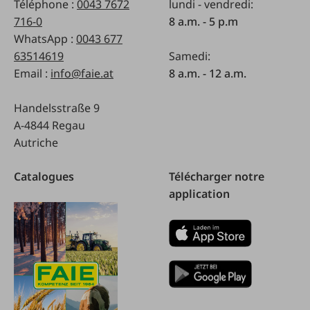
Téléphone :
0043 7672
lundi - vendredi:
716-0
8 a.m. - 5 p.m
WhatsApp :
0043 677
63514619
Samedi:
Email :
info@faie.at
8 a.m. - 12 a.m.
Handelsstraße 9
A-4844 Regau
Autriche
Catalogues
Télécharger notre
application