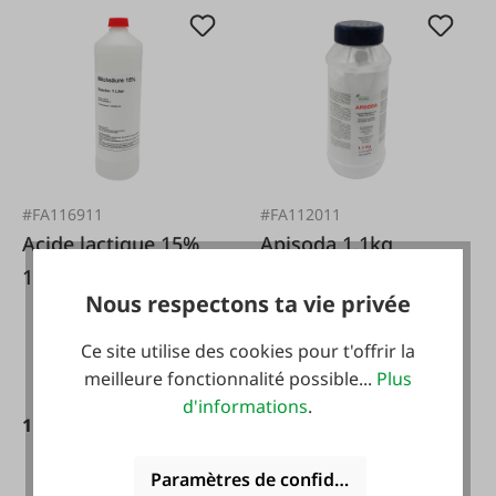
#FA116911
#FA112011
Acide lactique 15%
Apisoda 1,1kg
1l*
Nous respectons ta vie privée
Ce site utilise des cookies pour t'offrir la
meilleure fonctionnalité possible...
Plus
d'informations
.
11,99 €*
8,99 €*
Paramètres de confidentialité