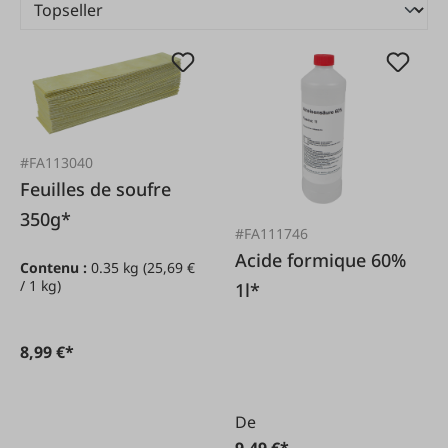
#FA113040
Feuilles de soufre
350g*
#FA111746
Acide formique 60%
Contenu :
0.35 kg
(25,69 €
/ 1 kg)
1l*
8,99 €*
De
9,49 €*