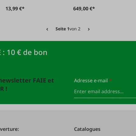
13,99 €*
649,00 €*
Seite 1
von 2
 : 10 € de bon
newsletter FAIE et
Adresse e-mail
*
R !
verture:
Catalogues