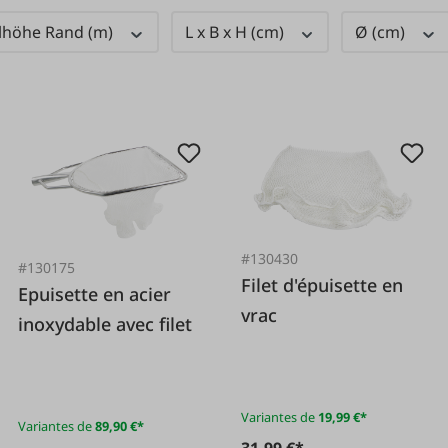
lhöhe Rand (m)
L x B x H (cm)
Ø (cm)
#130430
#130175
Filet d'épuisette en
Epuisette en acier
vrac
inoxydable avec filet
Variantes de
19,99 €*
Variantes de
89,90 €*
31,99 €*