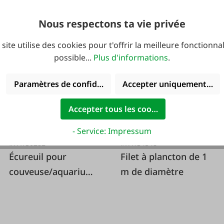
Variantes de
159,99 €*
239,99 €*
89,99 €*
Nous respectons ta vie privée
 site utilise des cookies pour t'offrir la meilleure fonctionnal
possible...
Plus d'informations
.
Paramètres de confidentialité
Accepter uniquement les 
Accepter tous les cookies
- Service: Impressum
#FA130282
#FA134548
Écureuil pour
Filet à plancton de 1
couveuse/aquarium
m de diamètre
en forme de V