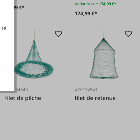
Variantes de
174,99 €*
44,99 €*
174,99 €*
ité
cookies fonctionnels
#FA134549
#FA134541
filet de pêche
filet de retenue