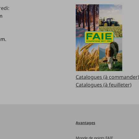
redi:
.m
.m.
Catalogues (à commander
Catalogues (à feuilleter)
Avantages
Monde de points FAIE