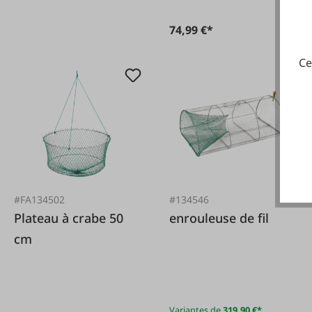
74,99 €*
Ce
#FA134502
#134546
Plateau à crabe 50
enrouleuse de fil
cm
Variantes de
319,90 €*