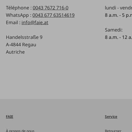
Téléphone :
0043 7672 716-0
lundi - vend
WhatsApp :
0043 677 63514619
8 a.m. - 5 p
Email :
info@faie.at
Samedi:
Handelsstraße 9
8 a.m. - 12 a
A-4844 Regau
Autriche
FAIE
Service
À propos de nous
Retourner