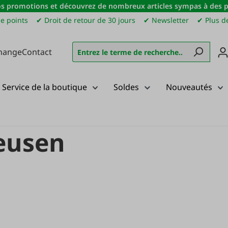
s promotions et découvrez de nombreux articles sympas à des pri
e points
✔ Droit de retour de 30 jours
✔ Newsletter
✔ Plus de
hange
Contact
Service de la boutique
Soldes
Nouveautés
Reusen