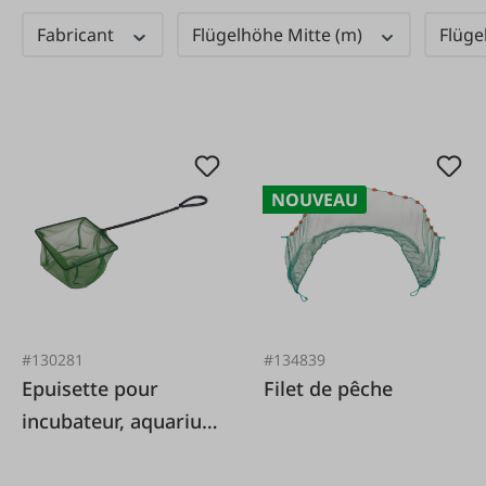
Fabricant
Flügelhöhe Mitte (m)
Flüge
NOUVEAU
#130281
#134839
Epuisette pour
Filet de pêche
incubateur, aquarium
et bassin de jardin