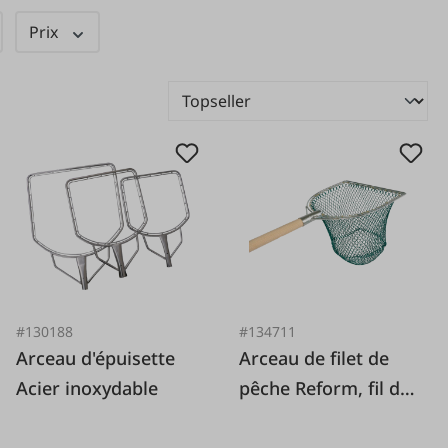
Prix
#130188
#134711
Arceau d'épuisette
Arceau de filet de
Acier inoxydable
pêche Reform, fil de
2 mm, ultra-résistant