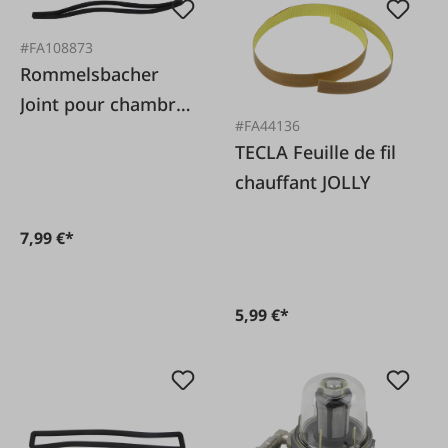
#FA108873
Rommelsbacher
Joint pour chambre
#FA44136
à vide VAC485
TECLA Feuille de fil
chauffant JOLLY
7,99 €*
5,99 €*