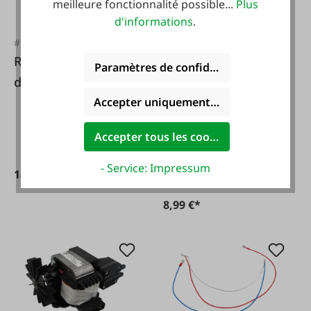
meilleure fonctionnalité possible...
Plus
d'informations
.
#FA131491
Rommelsbacher Kit
Paramètres de confidentialité
#FA49477
de joints pour
TECLA Feuille de fil
appareil de mise
Accepter uniquement les cookies foncti
de soudure pour
sous vide VAC 585
VAC13
Accepter tous les cookies
- Service: Impressum
14,95 €*
8,99 €*