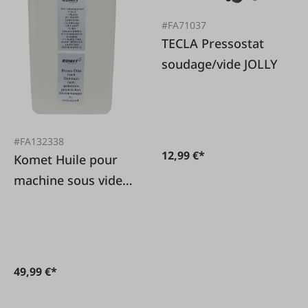
#FA71037
TECLA Pressostat
soudage/vide JOLLY
#FA132338
12,99 €*
Komet Huile pour
machine sous vide à
cloche 1 l
49,99 €*