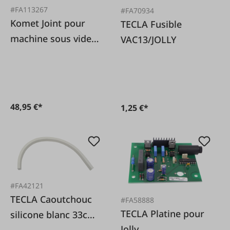
#FA113267
#FA70934
Komet Joint pour
TECLA Fusible
machine sous vide à
VAC13/JOLLY
cloche Vacuboy
48,95 €*
1,25 €*
#FA42121
TECLA Caoutchouc
#FA58888
TECLA Platine pour
silicone blanc 33cm
Jolly
Jolly