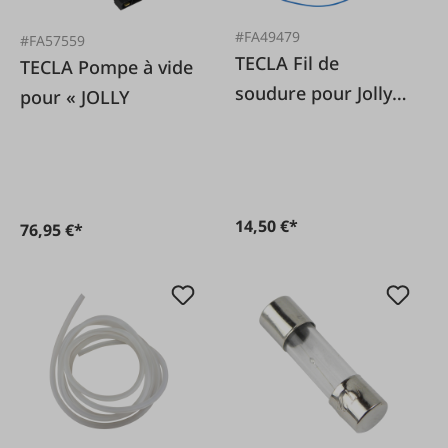
#FA49479
#FA57559
TECLA Fil de
TECLA Pompe à vide
soudure pour Jolly à
pour « JOLLY
partir de l'année de
construction 2006
14,50 €*
76,95 €*