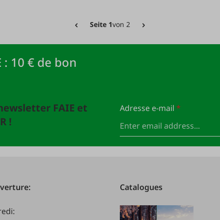
Seite 1
von 2
 : 10 € de bon
newsletter FAIE et
Adresse e-mail
*
R !
verture:
Catalogues
redi: