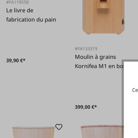
#FA119558
Le livre de
fabrication du pain
#FA133319
Moulin à grains
39,90 €*
Kornifea M1 en bois
de hêtre, 400 watts
Ce
399,00 €*