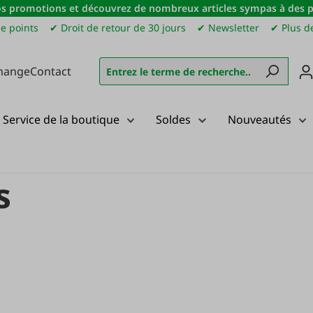
s promotions et découvrez de nombreux articles sympas à des pri
e points
✔ Droit de retour de 30 jours
✔ Newsletter
✔ Plus de
hange
Contact
Service de la boutique
Soldes
Nouveautés
s