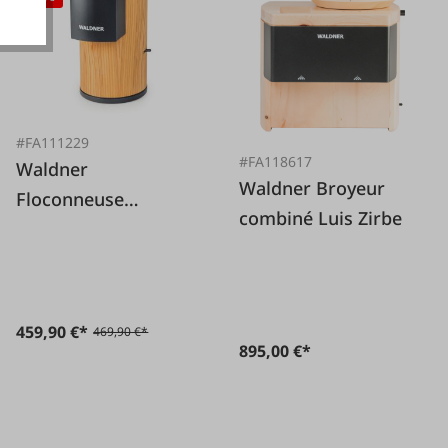
#FA111229
#FA118617
Waldner
Waldner Broyeur
Floconneuse
combiné Luis Zirbe
électrique LISA
Mélèze
459,90 €*
469,90 €*
895,00 €*