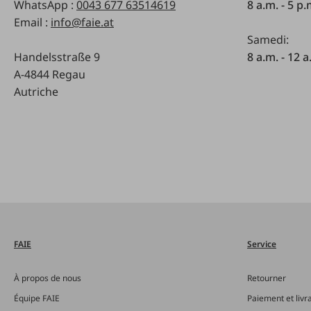
WhatsApp :
0043 677 63514619
8 a.m. - 5 p
Email :
info@faie.at
Samedi:
Handelsstraße 9
8 a.m. - 12 a
A-4844 Regau
Autriche
FAIE
Service
À propos de nous
Retourner
Équipe FAIE
Paiement et livr