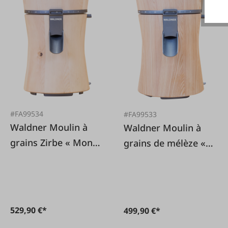
#FA99534
#FA99533
Waldner Moulin à
Waldner Moulin à
grains Zirbe « Mona
grains de mélèze «
»
Mona »
529,90 €*
499,90 €*