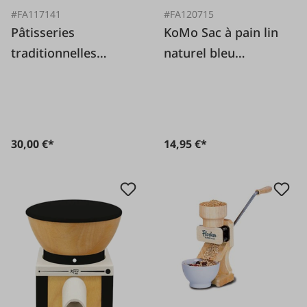
#FA117141
#FA120715
Pâtisseries
KoMo Sac à pain lin
traditionnelles
naturel bleu
d'Ofner de trois
35x42cm
manières différentes
30,00 €*
14,95 €*