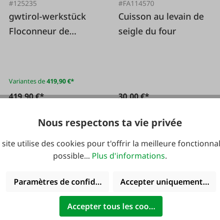
#125235
#FA114570
gwtirol-werkstück
Cuisson au levain de
Floconneur de
seigle du four
céréales Futuria E1
Variantes de
419,90 €*
419,90 €*
30,00 €*
Nous respectons ta vie privée
 site utilise des cookies pour t'offrir la meilleure fonctionnal
possible...
Plus d'informations
.
Paramètres de confidentialité
Accepter uniquement les 
Accepter tous les cookies