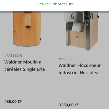
- Service: Impressum
#FA133216
#FA133223
Waldner Moulin à
Waldner Floconneur
céréales Single Erle
industriel Herculez
436,00 €*
3 350,00 €*