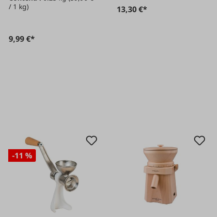
/ 1 kg)
13,30 €*
9,99 €*
-11 %