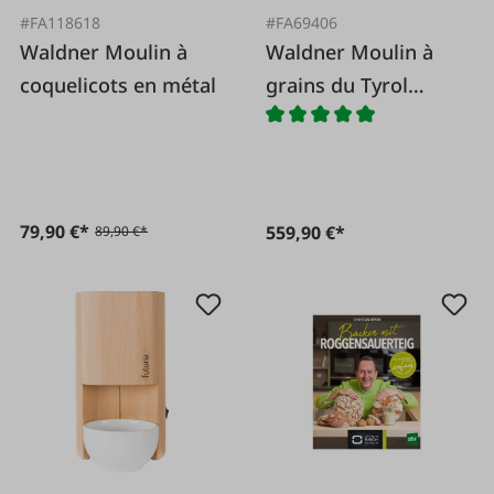
#FA118618
#FA69406
Waldner Moulin à
Waldner Moulin à
coquelicots en métal
grains du Tyrol
oriental SILENCE -
HÊTRE
79,90 €*
559,90 €*
89,90 €*