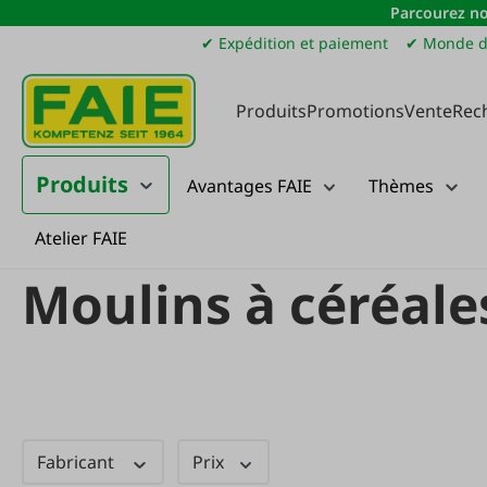
Parcourez no
sser au contenu principal
Passer à la recherche
Passer à la navigation principale
✔ Expédition et paiement
✔ Monde d
Produits
Promotions
Vente
Rec
Produits
Avantages FAIE
Thèmes
Atelier FAIE
Produits
Ménage
Cuisson du pain
Moulins à céréales
Moulins à céréale
Fabricant
Prix