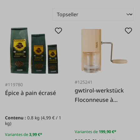
#125241
#119780
gwtirol-werkstück
Épice à pain écrasé
Floconneuse à
céréales avec
Contenu :
0.8 kg
(4,99 € / 1
manivelle M1
kg)
Variantes de
199,90 €*
Variantes de
3,99 €*