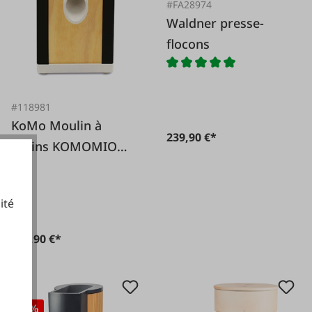
#FA28974
Waldner presse-
flocons
#118981
KoMo Moulin à
239,90 €*
grains KOMOMIO
360 watts
ité
269,90 €*
cookies fonctionnels
-2 %