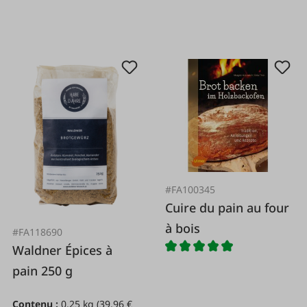
#FA100345
Cuire du pain au four
à bois
#FA118690
Waldner Épices à
pain 250 g
Contenu :
0.25 kg
(39,96 €