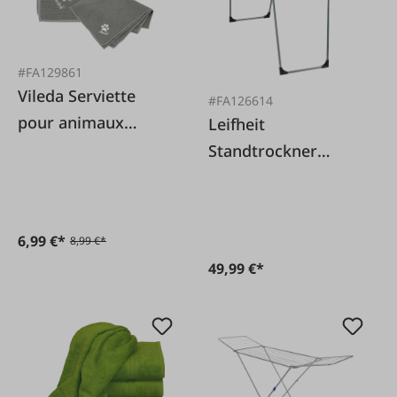
#FA129861
Vileda Serviette
#FA126614
pour animaux
Leifheit
domestiques
Standtrockner
Pegasus 150 Solid
Noir
6,99 €*
8,99 €*
49,99 €*