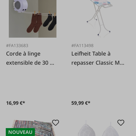
#FA133683
#FA113498
Corde à linge
Leifheit Table à
extensible de 30 m
repasser Classic M
en tambour
Basic
16,99 €*
59,99 €*
NOUVEAU