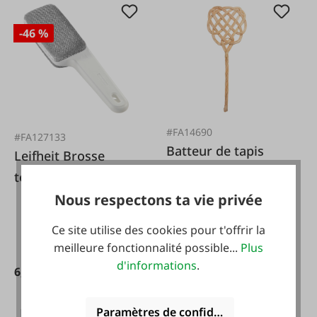
-46 %
#FA14690
#FA127133
Batteur de tapis
Leifheit Brosse
textile Dressetta
blanc
Nous respectons ta vie privée
Ce site utilise des cookies pour t'offrir la
meilleure fonctionnalité possible...
Plus
d'informations
.
15,99 €*
6,99 €*
12,99 €*
Paramètres de confidentialité