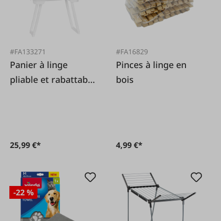
#FA133271
#FA16829
Panier à linge
Pinces à linge en
pliable et rabattable
bois
avec pieds
25,99 €*
4,99 €*
-22 %