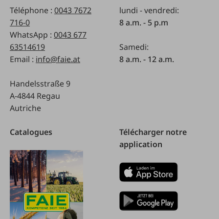
Téléphone :
0043 7672
lundi - vendredi:
716-0
8 a.m. - 5 p.m
WhatsApp :
0043 677
63514619
Samedi:
Email :
info@faie.at
8 a.m. - 12 a.m.
Handelsstraße 9
A-4844 Regau
Autriche
Catalogues
Télécharger notre
application