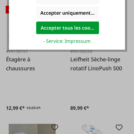
-35 %
Accepter uniquement les cookies foncti
Accepter tous les cookies
- Service: Impressum
#FA130157
#FA106334
Étagère à
Leifheit Sèche-linge
chaussures
rotatif LinoPush 500
12,99 €*
89,99 €*
19,99 €*