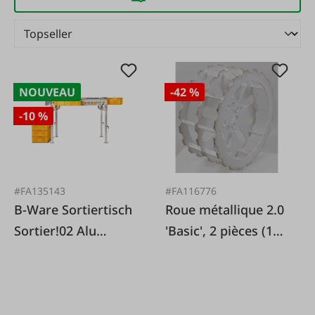
NOUVEAU
-42 %
-10 %
#FA135143
#FA116776
B-Ware Sortiertisch
Roue métallique 2.0
Sortier!02 Alu
'Basic', 2 pièces (1
Vorführgerät
paire), roues de
démonstration
d'occasion