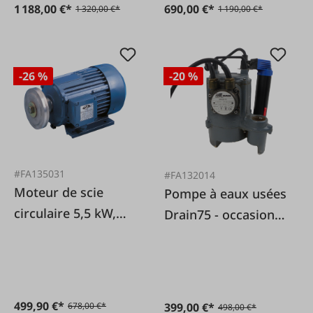
1 188,00 €*
690,00 €*
1 320,00 €*
1 190,00 €*
-26 %
-20 %
#FA135031
#FA132014
Moteur de scie
Pompe à eaux usées
circulaire 5,5 kW,
Drain75 - occasion
reconditionné,
(produit de second
support
choix)
endommagé
499,90 €*
399,00 €*
678,00 €*
498,00 €*