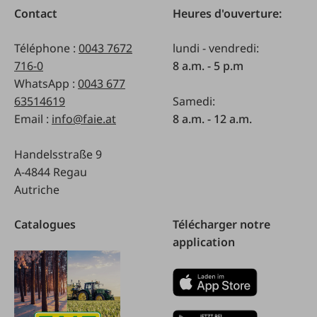
Contact
Heures d'ouverture:
Téléphone :
0043 7672
lundi - vendredi:
716-0
8 a.m. - 5 p.m
WhatsApp :
0043 677
63514619
Samedi:
Email :
info@faie.at
8 a.m. - 12 a.m.
Handelsstraße 9
A-4844 Regau
Autriche
Catalogues
Télécharger notre
application