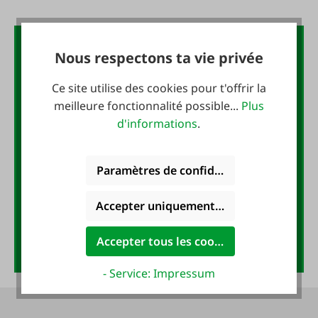
La lettre d'information FAIE :
Nous respectons ta vie privée
10 € de bon d'achat
Ce site utilise des cookies pour t'offrir la
meilleure fonctionnalité possible...
Plus
Inscrivez-vous maintenant à la
d'informations
.
newsletter FAIE et recevez un
bon d'achat de 10 EUR !
Paramètres de confidentialité
Adresse e-mail
*
Accepter uniquement les cookies foncti
Accepter tous les cookies
Anmelden
- Service: Impressum