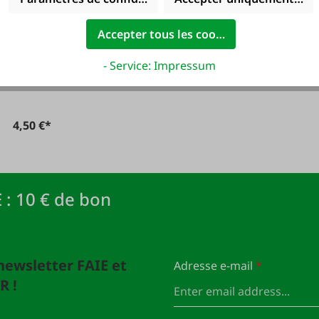
Pelle à nourriture
1000 g
Accepter tous les cookies
- Service: Impressum
4,50 €*
 : 10 € de bon
newsletter FAIE et
Adresse e-mail
*
R !