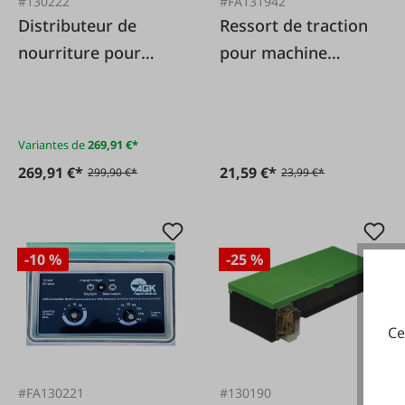
#130222
#FA131942
Distributeur de
Ressort de traction
nourriture pour
pour machine
poissons avec
automatique à
système vibrant
bobiner
Variantes de
269,91 €*
269,91 €*
21,59 €*
299,90 €*
23,99 €*
-10 %
-25 %
Ce
#FA130221
#130190