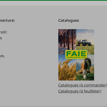
verture:
Catalogues
redi:
.m
.m.
Catalogues (à commander
Catalogues (à feuilleter)