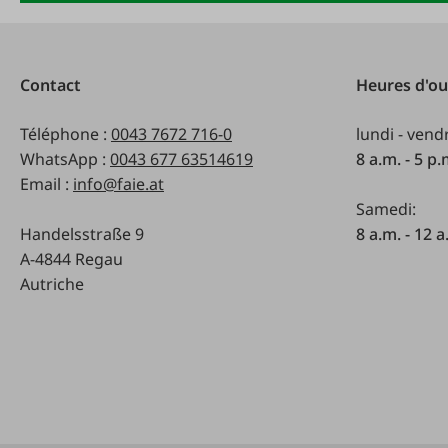
Contact
Heures d'ou
Téléphone :
0043 7672 716-0
lundi - vend
WhatsApp :
0043 677 63514619
8 a.m. - 5 p
Email :
info@faie.at
Samedi:
Handelsstraße 9
8 a.m. - 12 a
A-4844 Regau
Autriche