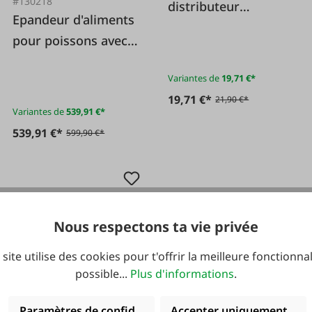
#130218
distributeur
Epandeur d'aliments
automatique FIAP
pour poissons avec
alimentation par vis
Variantes de
19,71 €*
sans fin
19,71 €*
21,90 €*
Variantes de
539,91 €*
539,91 €*
599,90 €*
Nous respectons ta vie privée
 site utilise des cookies pour t'offrir la meilleure fonctionnal
possible...
Plus d'informations
.
#FA133993
Paramètres de confidentialité
Accepter uniquement les 