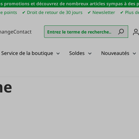
s promotions et découvrez de nombreux articles sympas à des pri
e points
✔ Droit de retour de 30 jours
✔ Newsletter
✔ Plus de
hange
Contact
Service de la boutique
Soldes
Nouveautés
me