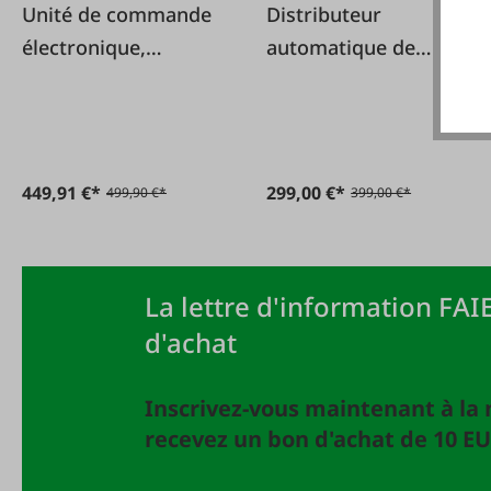
Unité de commande
Distributeur
électronique,
automatique de
adaptée à nos
nourriture en bande
distributeurs
automatiques
d'aliments avec
449,91 €*
299,00 €*
499,90 €*
399,00 €*
système de vibration
et épandeur avec vis
sans fin
La lettre d'information FAIE
d'achat
Inscrivez-vous maintenant à la 
recevez un bon d'achat de 10 EU