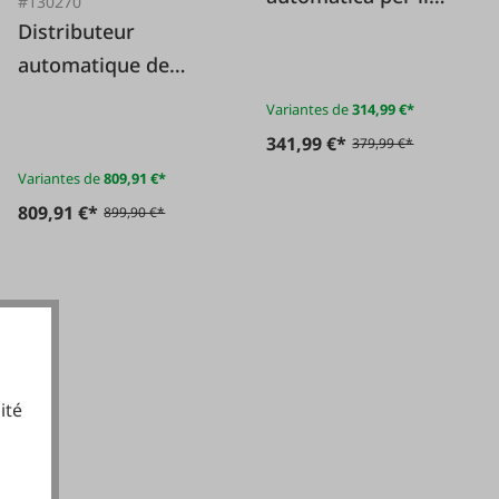
#130270
rivestimento di
Distributeur
nastri Profi
automatique de
nourriture solaire
Variantes de
314,99 €*
pour poissons
341,99 €*
379,99 €*
Variantes de
809,91 €*
809,91 €*
899,90 €*
ité
cookies fonctionnels