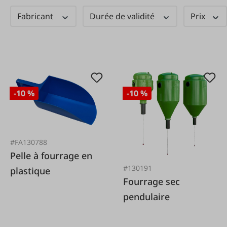
Fabricant
Durée de validité
Prix
-10 %
-10 %
#FA130788
Pelle à fourrage en
#130191
plastique
Fourrage sec
pendulaire