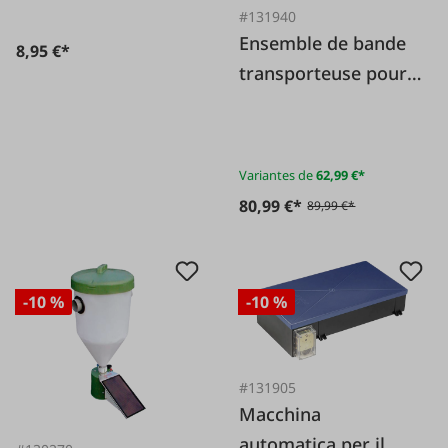
#131940
Ensemble de bande
8,95 €*
transporteuse pour
machine
automatique
d'alimentation en
Variantes de
62,99 €*
bandes
80,99 €*
89,99 €*
-10 %
-10 %
#131905
Macchina
automatica per il