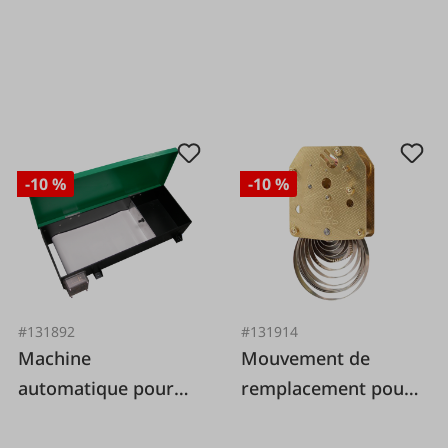
-10 %
-10 %
#131892
#131914
Machine
Mouvement de
automatique pour
remplacement pour
bandes de renfort
remontoir
automatique FIAP