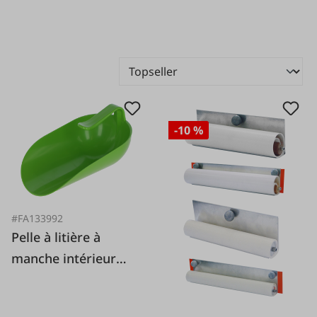
-10 %
#FA133992
Pelle à litière à
manche intérieur
2000 g