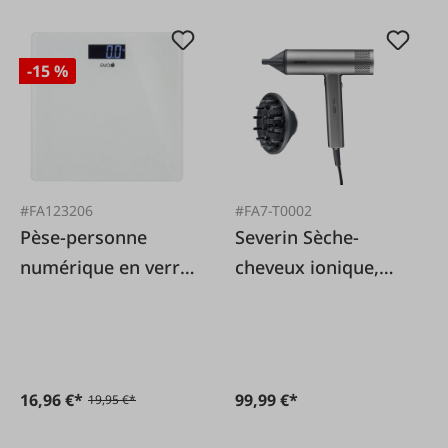
-15 %
#FA123206
#FA7-T0002
Pèse-personne
Severin Sèche-
numérique en verre
cheveux ionique,
blanc jusqu'à 150kg
2000 W, 3 niveaux
de puissance
16,96 €*
99,99 €*
19,95 €*