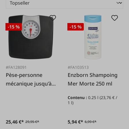
-15 %
-15 %
#FA128091
#FA103513
Pèse-personne
Enzborn Shampoing
mécanique jusqu'à
Mer Morte 250 ml
130 kg
Contenu :
0.25 l
(23,76 € /
1 l)
25,46 €*
5,94 €*
29,95 €*
6,99 €*