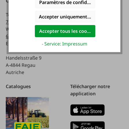
Contact
Heures d'ouverture:
Paramètres de confidentialité
Téléphone :
0043 7672
lundi - vendredi:
Accepter uniquement les cookies foncti
716-0
8 a.m. - 5 p.m
WhatsApp :
0043 677
Accepter tous les cookies
63514619
Samedi:
Email :
info@faie.at
8 a.m. - 12 a.m.
- Service: Impressum
Handelsstraße 9
A-4844 Regau
Autriche
Catalogues
Télécharger notre
application