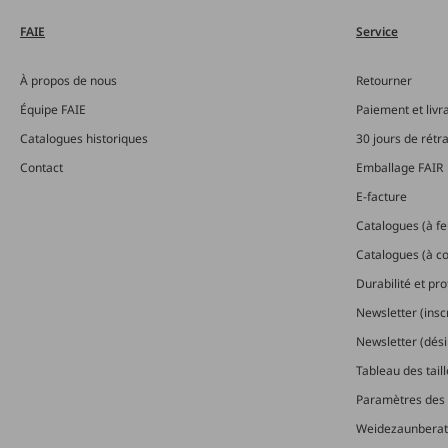
FAIE
Service
À propos de nous
Retourner
Équipe FAIE
Paiement et livr
Catalogues historiques
30 jours de rétr
Contact
Emballage FAIR
E-facture
Catalogues (à feu
Catalogues (à 
Durabilité et pr
Newsletter (insc
Newsletter (dési
Tableau des tail
Paramètres des 
Weidezaunberat