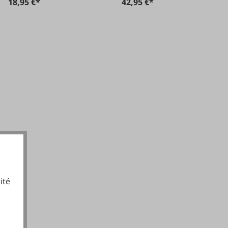
18,95 €*
42,95 €*
ité
cookies fonctionnels