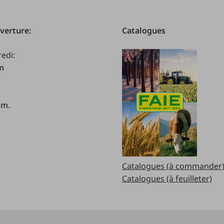
verture:
Catalogues
redi:
.m
.m.
Catalogues (à commander
Catalogues (à feuilleter)