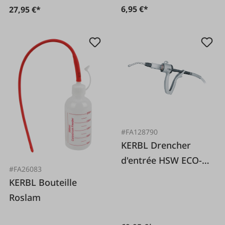
6,95 €*
27,95 €*
#FA128790
KERBL Drencher
d'entrée HSW ECO-
#FA26083
Matic
KERBL Bouteille
Roslam