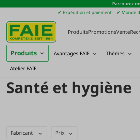
Parcourez no
sser au contenu principal
Passer à la recherche
Passer à la navigation principale
✔ Expédition et paiement
✔ Monde d
Produits
Promotions
Vente
Rec
Produits
Avantages FAIE
Thèmes
Atelier FAIE
Produits
Élevage
Moutons et chèvres
Santé et hygiène
Santé et hygiène
Fabricant
Prix