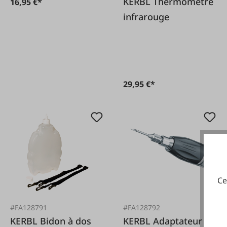
KERBL Thermomètre
16,95 €*
infrarouge
29,95 €*
Ce
#FA128791
#FA128792
KERBL Bidon à dos
KERBL Adaptateur de