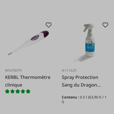
#FA70079
#111429
KERBL Thermomètre
Spray Protection
clinique
Sang du Dragon
Flacon pulvérisateur
Contenu :
0.5 l
(63,90 € / 1
500 ml
l)