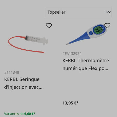
#FA132924
KERBL Thermomètre
numérique Flex pour
#111348
la fièvre
KERBL Seringue
d'injection avec
sonde
13,95 €*
Variantes de
6,60 €*