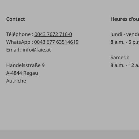
Contact
Heures d'ou
Téléphone :
0043 7672 716-0
lundi - vend
WhatsApp :
0043 677 63514619
8 a.m. - 5 p
Email :
info@faie.at
Samedi:
Handelsstraße 9
8 a.m. - 12 a
A-4844 Regau
Autriche