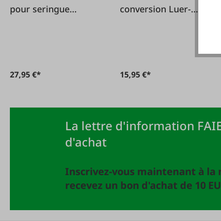
pour seringue
conversion Luer-
d'injection
Lock pour HSW ECO-
Matic
27,95 €*
15,95 €*
La lettre d'information FAIE
d'achat
Inscrivez-vous maintenant à la 
recevez un bon d'achat de 10 EU