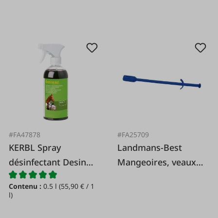
#FA47878
#FA25709
KERBL Spray
Landmans-Best
désinfectant Desino
Mangeoires, veaux
Iode*
et moutons
Contenu :
0.5 l
(55,90 € / 1
l)