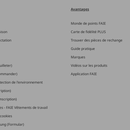
Avantages
Monde de points FAIE
aison
Carte de fidélité PLUS
actation
Trouver des pièces de rechange
Guide pratique
Marques
illeter)
Vidéos sur les produits
commander)
Application FAIE
otection de l'environnement
ription)
nscription)
les - FAIE Vêtements de travail
cookies
ung (Formular)