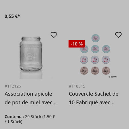
0,55 €*
-10 %
#112126
#118515
Association apicole
Couvercle Sachet de
de pot de miel avec
10 Fabriqué avec
couvercle en nid
amour
Contenu :
20 Stück
(1,50 €
d'abeille paquet de
/ 1 Stück)
20 pièces.