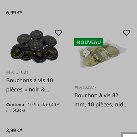
6,99 €*
NOUVEAU
#FA131081
Bouchons à vis 10
#FA133977
pièces « noir &
Bouchon à vis 82
abeille jaune »
mm, 10 pièces, nid
Contenu :
10 Stück
(0,40 €
/ 1 Stück)
d'abeille doré TO82
3,99 €*