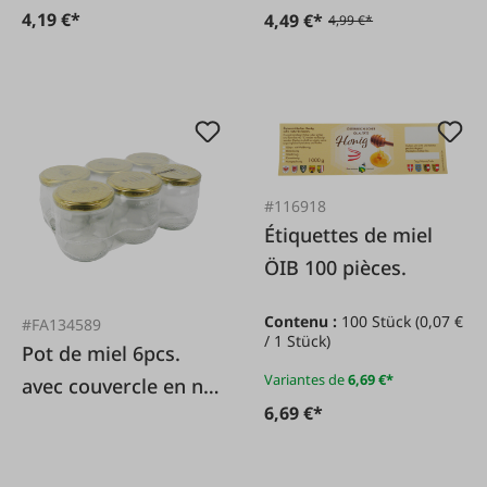
4,19 €*
4,49 €*
4,99 €*
#116918
Étiquettes de miel
ÖIB 100 pièces.
Contenu :
100 Stück
(0,07 €
#FA134589
/ 1 Stück)
Pot de miel 6pcs.
Variantes de
6,69 €*
avec couvercle en nid
6,69 €*
d'abeille