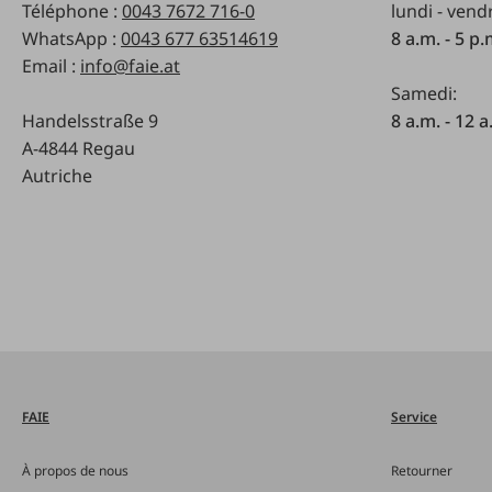
Téléphone :
0043 7672 716-0
lundi - vend
WhatsApp :
0043 677 63514619
8 a.m. - 5 p
Email :
info@faie.at
Samedi:
Handelsstraße 9
8 a.m. - 12 a
A-4844 Regau
Autriche
FAIE
Service
À propos de nous
Retourner