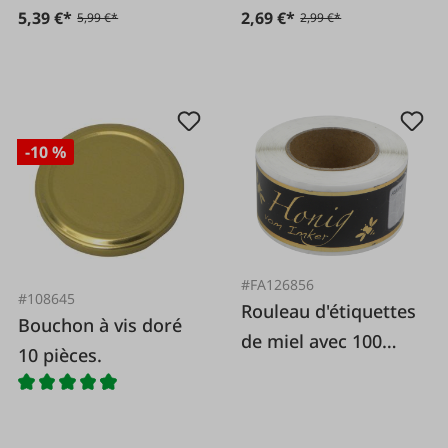
5,39 €*
2,69 €*
5,99 €*
2,99 €*
-10 %
#FA126856
#108645
Rouleau d'étiquettes
Bouchon à vis doré
de miel avec 100
10 pièces.
pièces