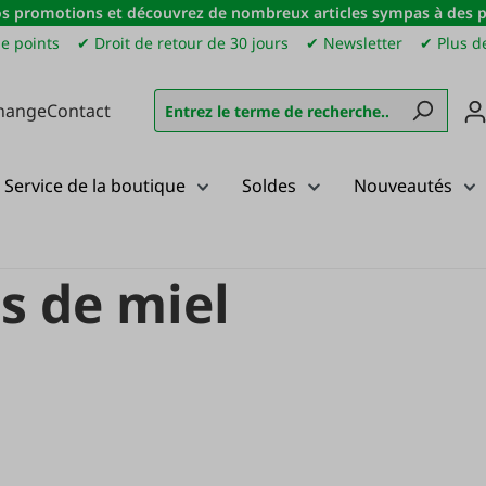
s promotions et découvrez de nombreux articles sympas à des pri
e points
✔ Droit de retour de 30 jours
✔ Newsletter
✔ Plus de
hange
Contact
Service de la boutique
Soldes
Nouveautés
iel
s de miel