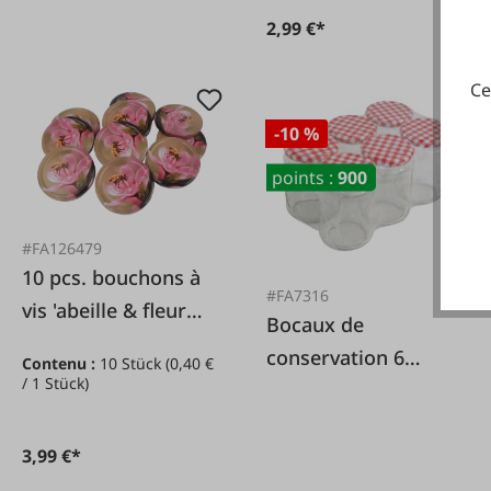
2,99 €*
Ce
-10 %
points :
900
#FA126479
10 pcs. bouchons à
#FA7316
vis 'abeille & fleur
Bocaux de
rose
conservation 6
Contenu :
10 Stück
(0,40 €
/ 1 Stück)
pièces dans un
ensemble
3,99 €*