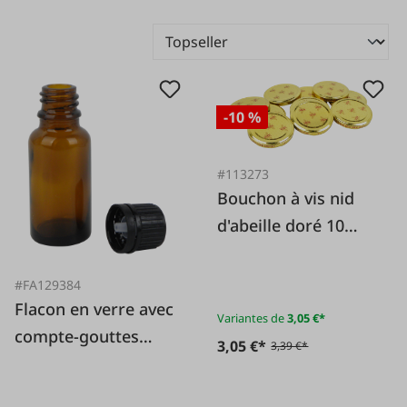
-10 %
#113273
Bouchon à vis nid
d'abeille doré 10
pièces. Paquet.
#FA129384
Flacon en verre avec
Variantes de
3,05 €*
compte-gouttes
3,05 €*
3,39 €*
20ml