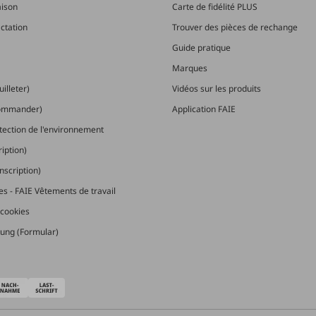
aison
Carte de fidélité PLUS
actation
Trouver des pièces de rechange
Guide pratique
Marques
illeter)
Vidéos sur les produits
commander)
Application FAIE
otection de l'environnement
ription)
nscription)
les - FAIE Vêtements de travail
cookies
ung (Formular)