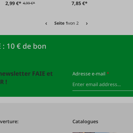
2,99 €*
7,85 €*
4,99 €*
Seite 1
von 2
 : 10 € de bon
newsletter FAIE et
Adresse e-mail
*
R !
verture:
Catalogues