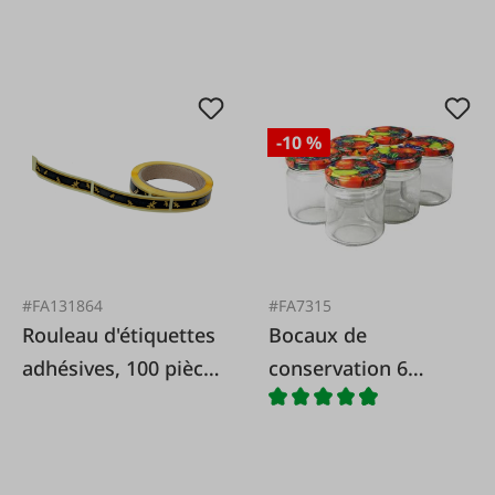
-10 %
#FA131864
#FA7315
Rouleau d'étiquettes
Bocaux de
adhésives, 100 pièces
conservation 6
ABEILLES
pièces dans un
ensemble