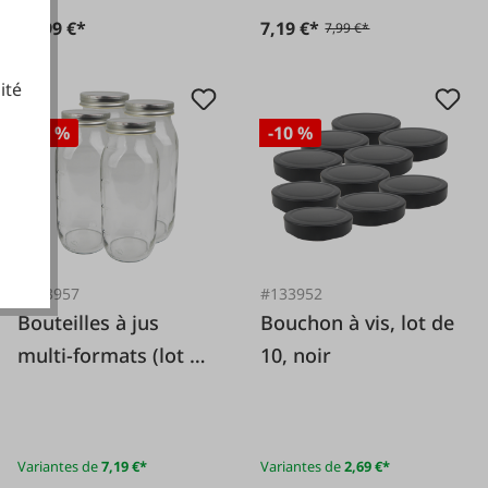
27,99 €*
7,19 €*
7,99 €*
ité
-10 %
-10 %
cookies fonctionnels
#133957
#133952
Bouteilles à jus
Bouchon à vis, lot de
multi-formats (lot de
10, noir
4) avec bouchon à
vis, argentées
Variantes de
7,19 €*
Variantes de
2,69 €*