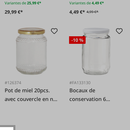
Variantes de
25,99 €*
Variantes de
4,49 €*
29,99 €*
4,49 €*
4,99 €*
-10 %
#126374
#FA133130
Pot de miel 20pcs.
Bocaux de
avec couvercle en nid
conservation 6
d'abeille
pièces 720 ml avec
couvercles à vis
blancs