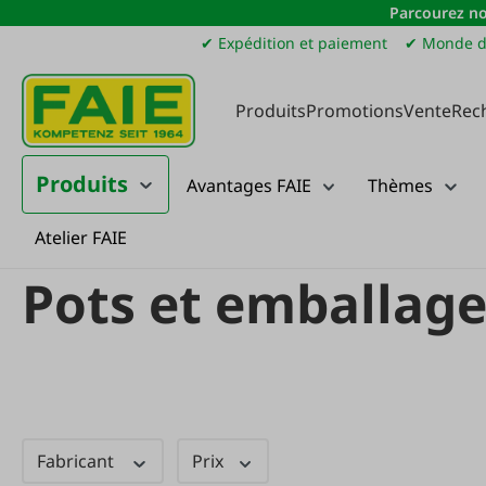
Parcourez no
sser au contenu principal
Passer à la recherche
Passer à la navigation principale
✔ Expédition et paiement
✔ Monde d
Produits
Promotions
Vente
Rec
Produits
Avantages FAIE
Thèmes
Atelier FAIE
Produits
Apiculture
Commercialisation
Pots et emballages de m
Pots et emballage
Fabricant
Prix