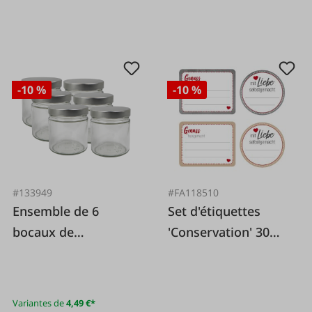
-10 %
-10 %
#133949
#FA118510
Ensemble de 6
Set d'étiquettes
bocaux de
'Conservation' 30
conservation
pièces.
argentés avec
couvercles à visser
Variantes de
4,49 €*