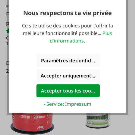
#FA100761
#FA100762
Nous respectons ta vie privée
Fil toronné
Fil toronné
professionnel
professionnel
Ce site utilise des cookies pour t'offrir la
blanc/rouge,
blanc/rouge,
meilleure fonctionnalité possible...
Plus
Contenu :
200 m
(0,11 € /
Contenu :
400 m
(0,12 € /
2mm/200m
2mm/400m
d'informations
.
1 m)
1 m)
Paramètres de confidentialité
De
De
22,45 €*
46,75 €*
Accepter uniquement les cookies foncti
Accepter tous les cookies
- Service: Impressum