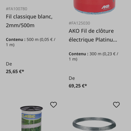
#FA100780
Fil classique blanc,
#FA125030
2mm/500m
AKO Fil de clôture
électrique Platinum
Contenu :
500 m
(0,05 € /
1 m)
blanc/bleu
Contenu :
300 m
(0,23 € /
3mm/300m
1 m)
De
25,65 €*
De
69,25 €*