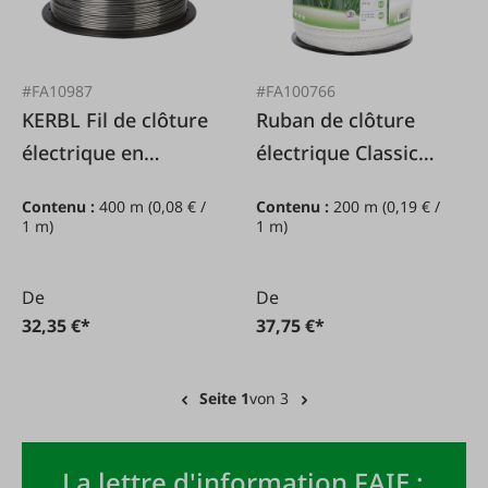
#FA10987
#FA100766
KERBL Fil de clôture
Ruban de clôture
électrique en
électrique Classic
aluminium, 1,6
blanc, 40mm/200m
Contenu :
400 m
(0,08 € /
Contenu :
200 m
(0,19 € /
mm/400 m
1 m)
1 m)
De
De
32,35 €*
37,75 €*
Seite 1
von 3
La lettre d'information FAIE :