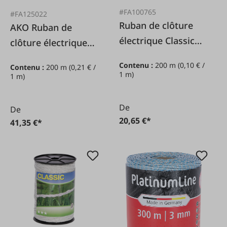
#FA100765
#FA125022
Ruban de clôture
AKO Ruban de
électrique Classic
clôture électrique
blanc, 20mm/200m
Platinum blanc/bleu
Contenu :
200 m
(0,10 € /
Contenu :
200 m
(0,21 € /
20mm/200m
1 m)
1 m)
De
De
20,65 €*
41,35 €*