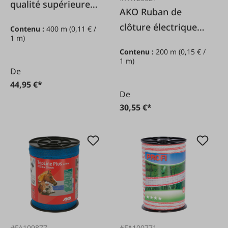
qualité supérieure,
AKO Ruban de
2 mm/400 m
clôture électrique
Contenu :
400 m
(0,11 € /
1 m)
Platinum blanc/bleu
Contenu :
200 m
(0,15 € /
12,5mm/200m
1 m)
De
44,95 €*
De
30,55 €*
#FA109877
#FA100771