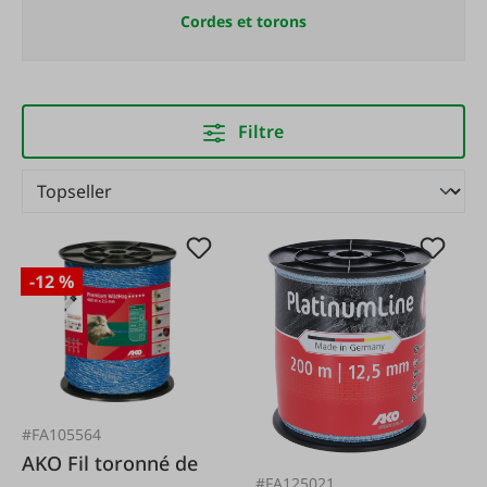
Cordes et torons
Filtre
-12 %
#FA105564
AKO Fil toronné de
#FA125021