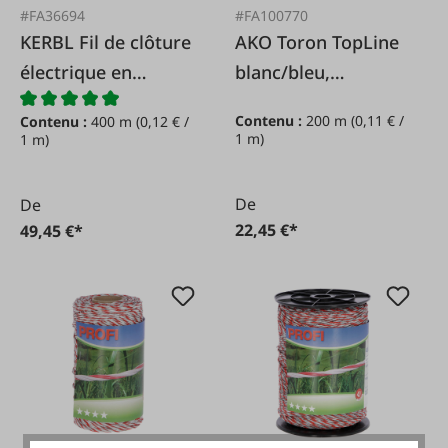
#FA36694
#FA100770
KERBL Fil de clôture
AKO Toron TopLine
électrique en
blanc/bleu,
aluminium, 2,0
2mm/200m
Contenu :
200 m
(0,11 € /
Contenu :
400 m
(0,12 € /
mm/400 m
1 m)
1 m)
De
De
22,45 €*
49,45 €*