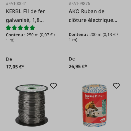
#FA100041
#FA109876
KERBL Fil de fer
AKO Ruban de
galvanisé, 1,8
clôture électrique
mm/250 m
TopLine bleu,
Contenu :
200 m
(0,13 € /
Contenu :
250 m
(0,07 € /
10mm/200m
1 m)
1 m)
De
De
26,95 €*
17,05 €*