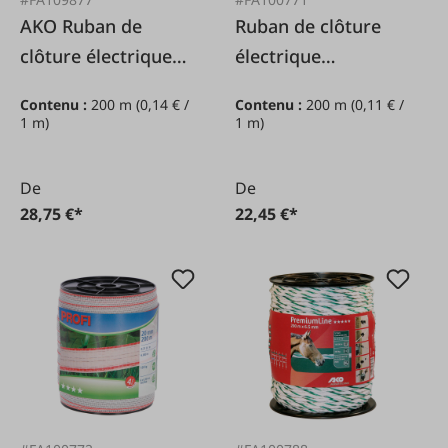
AKO Ruban de
Ruban de clôture
clôture électrique
électrique
TopLine bleu,
professionnel
Contenu :
200 m
(0,14 € /
Contenu :
200 m
(0,11 € /
20mm/200m
blanc/rouge,
1 m)
1 m)
12mm/200m
De
De
28,75 €*
22,45 €*