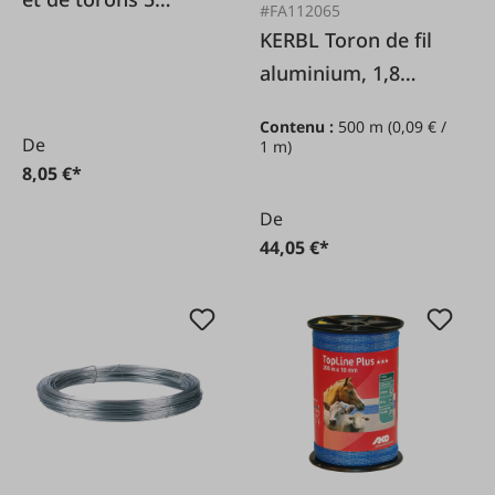
#FA112065
pièces.
KERBL Toron de fil
aluminium, 1,8
mm/500 m
Contenu :
500 m
(0,09 € /
De
1 m)
8,05 €*
De
44,05 €*