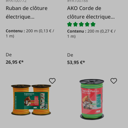
#FA100772
#FA100788
Ruban de clôture
AKO Corde de
électrique
clôture électrique
professionnel
premium
Contenu :
200 m
(0,13 € /
Contenu :
200 m
(0,27 € /
blanc/rouge,
blanc/vert,
1 m)
1 m)
20mm/200m
6,5mm/200m
De
De
26,95 €*
53,95 €*