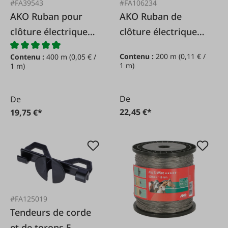
#FA39543
#FA106234
AKO Ruban pour
AKO Ruban de
clôture électrique
clôture électrique
Economy
TopLine jaune
Contenu :
200 m
(0,11 € /
Contenu :
400 m
(0,05 € /
jaune/orange,
fluo/bleu,
1 m)
1 m)
10mm/200m paquet
12mm/200m
double
De
De
22,45 €*
19,75 €*
#FA125019
Tendeurs de corde
et de torons 5