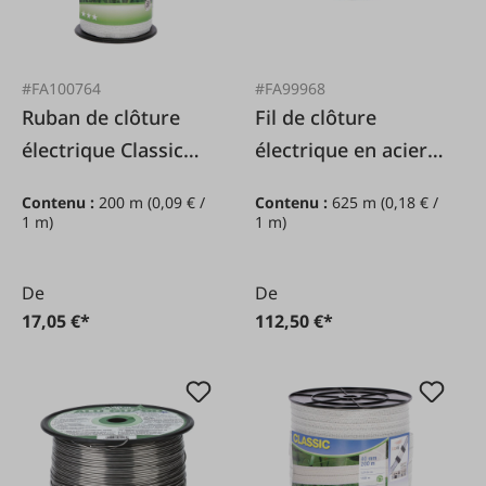
#FA100764
#FA99968
Ruban de clôture
Fil de clôture
électrique Classic
électrique en acier,
blanc, 10mm/200m
2,5 mm/625 m
Contenu :
200 m
(0,09 € /
Contenu :
625 m
(0,18 € /
1 m)
1 m)
De
De
17,05 €*
112,50 €*