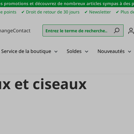
s promotions et découvrez de nombreux articles sympas à des pri
e points
✔ Droit de retour de 30 jours
✔ Newsletter
✔ Plus de
hange
Contact
Service de la boutique
Soldes
Nouveautés
ceaux et ciseaux
x et ciseaux