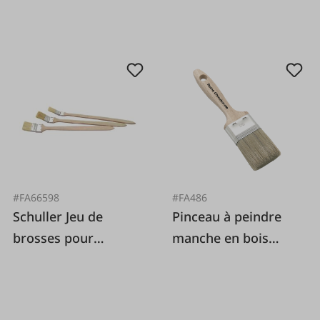
#FA66598
#FA486
Schuller Jeu de
Pinceau à peindre
brosses pour
manche en bois
radiateur, 3 pièces.
30mm