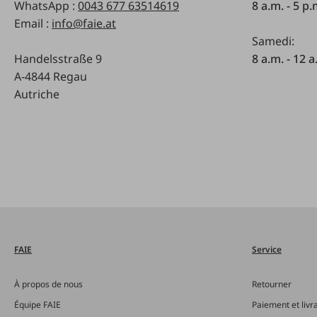
WhatsApp :
0043 677 63514619
8 a.m. - 5 p
Email :
info@faie.at
Samedi:
Handelsstraße 9
8 a.m. - 12 a
A-4844 Regau
Autriche
FAIE
Service
À propos de nous
Retourner
Équipe FAIE
Paiement et livr