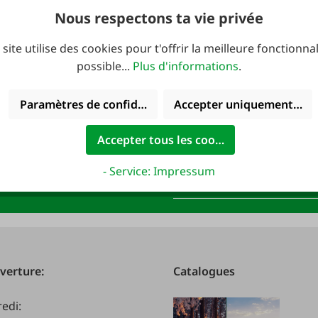
Nous respectons ta vie privée
 site utilise des cookies pour t'offrir la meilleure fonctionnal
possible...
Plus d'informations
.
 : 10 € de bon
Paramètres de confidentialité
Accepter uniquement les 
Accepter tous les cookies
newsletter FAIE et
Adresse e-mail
*
- Service: Impressum
R !
verture:
Catalogues
redi: