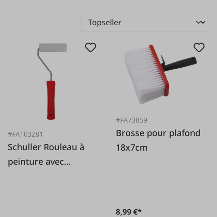
#FA73859
Brosse pour plafond
#FA103281
Schuller Rouleau à
18x7cm
peinture avec
support 110 mm
8,99 €*