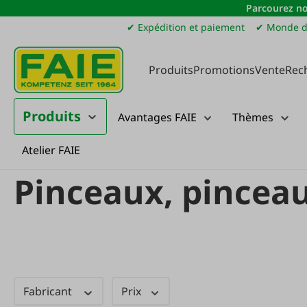
Parcourez no
sser au contenu principal
Passer à la recherche
Passer à la navigation principale
✔ Expédition et paiement
✔ Monde d
Produits
Promotions
Vente
Rec
Produits
Avantages FAIE
Thèmes
Atelier FAIE
Produits
Maison, cour et jardin
Peintures et vernis
Pinceaux, pin
Pinceaux, pinceau
Fabricant
Prix