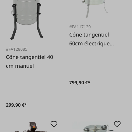
#FA117120
Cône tangentiel
60cm électrique
#FA128085
sans axe
Cône tangentiel 40
cm manuel
799,90 €*
299,90 €*