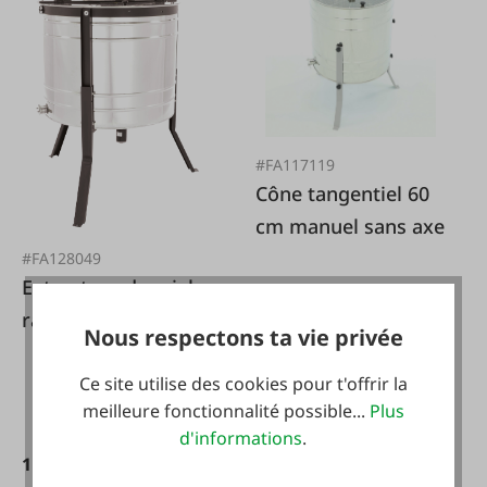
#FA117119
Cône tangentiel 60
cm manuel sans axe
#FA128049
Extracteur de miel
radial 72cm,
Nous respectons ta vie privée
électrique
549,90 €*
Ce site utilise des cookies pour t'offrir la
meilleure fonctionnalité possible...
Plus
d'informations
.
1 499,00 €*