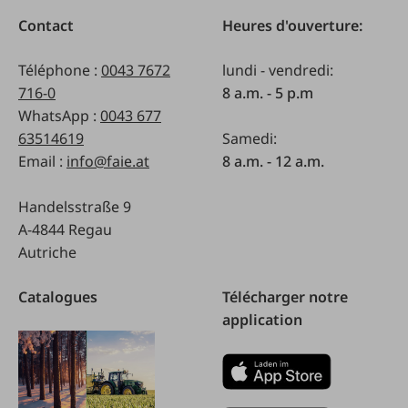
Contact
Heures d'ouverture:
Téléphone :
0043 7672
lundi - vendredi:
716-0
8 a.m. - 5 p.m
WhatsApp :
0043 677
63514619
Samedi:
Email :
info@faie.at
8 a.m. - 12 a.m.
Handelsstraße 9
A-4844 Regau
Autriche
Catalogues
Télécharger notre
application