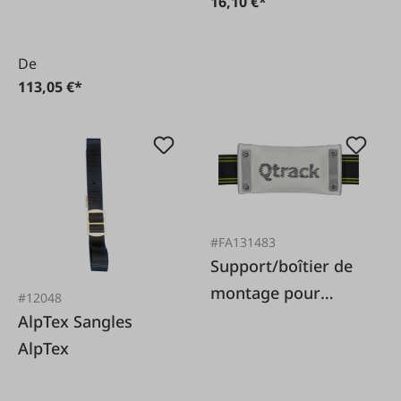
16,10 €*
De
113,05 €*
#FA131483
Support/boîtier de
montage pour
#12048
traceur GPS Q-Track
AlpTex Sangles
AlpTex