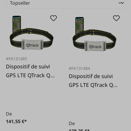
#FA131485
Dispositif de suivi
#FA131484
GPS LTE QTrack Q4
Dispositif de suivi
avec support et
GPS LTE QTrack Q4
tapis de
avec support
chargement
De
141,55 €*
De
128,25 €*