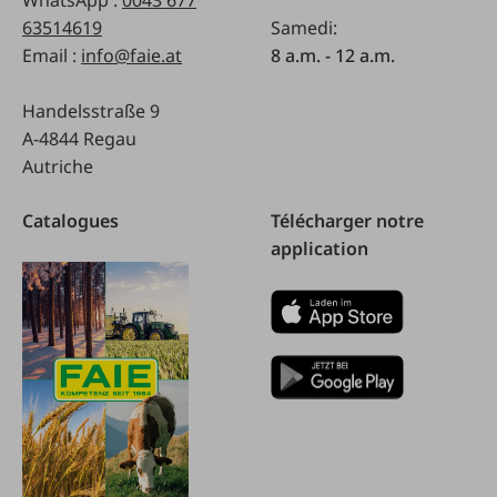
63514619
Samedi:
Email :
info@faie.at
8 a.m. - 12 a.m.
Handelsstraße 9
A-4844 Regau
Autriche
Catalogues
Télécharger notre
application