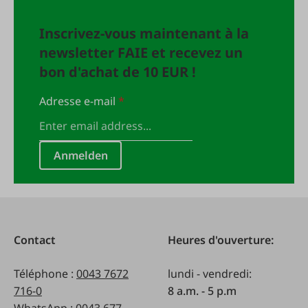
Inscrivez-vous maintenant à la
newsletter FAIE et recevez un
bon d'achat de 10 EUR !
Adresse e-mail
*
Anmelden
Contact
Heures d'ouverture:
Téléphone :
0043 7672
lundi - vendredi:
716-0
8 a.m. - 5 p.m
WhatsApp :
0043 677