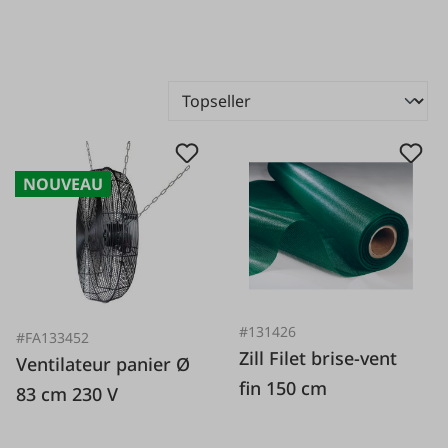
NOUVEAU
#131426
#FA133452
Zill Filet brise-vent
Ventilateur panier Ø
fin 150 cm
83 cm 230 V