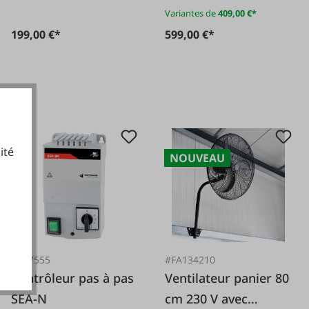
Variantes de
409,00 €*
199,00 €*
599,00 €*
ité
NOUVEAU
cookies fonctionnels
#117555
#FA134210
Contrôleur pas à pas
Ventilateur panier 80
SEA-N
cm 230 V avec