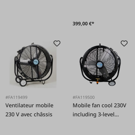
399,00 €*
#FA119499
#FA119500
Ventilateur mobile
Mobile fan cool 230V
230 V avec châssis
including 3-level
controller, white