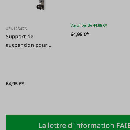
pour ventilateurs
Variantes de
44,95 €*
#FA123473
64,95 €*
Support de
suspension pour
ventilateurs à panier
50+63 cm
64,95 €*
La lettre d'information FAIE