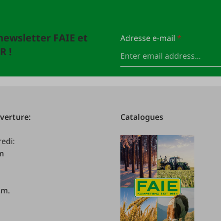
newsletter FAIE et
Adresse e-mail
*
R !
verture:
Catalogues
redi:
.m
.m.