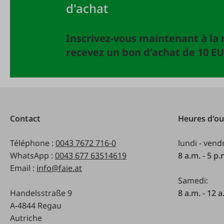
d'achat
Inscrivez-vous maintenant à la 
recevez un bon d'achat de 10 EU
Contact
Heures d'ou
Téléphone :
0043 7672 716-0
lundi - vend
WhatsApp :
0043 677 63514619
8 a.m. - 5 p
Email :
info@faie.at
Samedi:
Handelsstraße 9
8 a.m. - 12 a
A-4844 Regau
Autriche