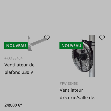
NOUVEAU
NOUVEAU
#FA133454
Ventilateur de
plafond 230 V
#FA133453
Ventilateur
d'écurie/salle de
traite 69 cm 230 V
249,00 €*