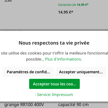
S56
Variantes de
14,95 €*
14,95 €*
499,00 €*
549,00 €*
Nous respectons ta vie privée
 site utilise des cookies pour t'offrir la meilleure fonctionnal
possible...
Plus d'informations
.
Paramètres de confidentialité
Accepter uniquement les 
Accepter tous les cookies
#FA134775
#FA134937
- Service: Impressum
Ventilateur de
Ventilateur grande
grange RR100 400V
capacité 90 cm