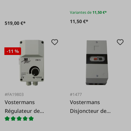
Variantes de
11,50 €*
11,50 €*
519,00 €*
-11 %
#FA19803
#1477
Vostermans
Vostermans
Régulateur de
Disjoncteur de
vitesse électronique
protection du
EW5
moteur