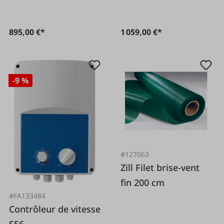
895,00 €*
1 059,00 €*
-9 %
#127063
Zill Filet brise-vent
fin 200 cm
#FA133484
Contrôleur de vitesse