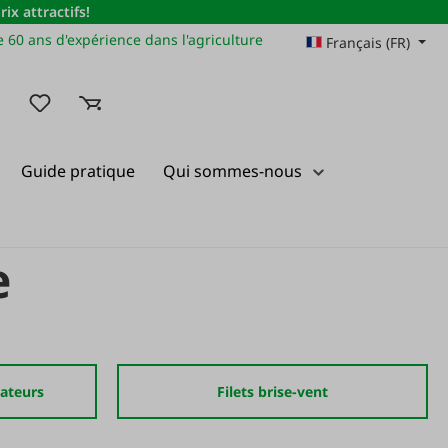
x attractifs!
 60 ans d'expérience dans l'agriculture
Français (FR)
Vous avez 0 articles dans votre liste de souhaits
Guide pratique
Qui sommes-nous
e
lateurs
Filets brise-vent