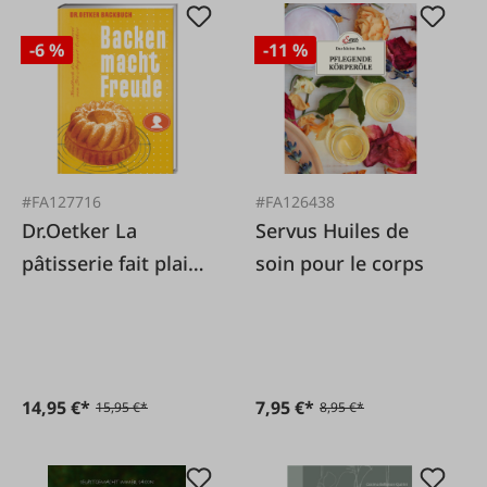
-6 %
-11 %
#FA127716
#FA126438
Dr.Oetker La
Servus Huiles de
pâtisserie fait plaisir
soin pour le corps
- Reprint 1952
14,95 €*
7,95 €*
15,95 €*
8,95 €*