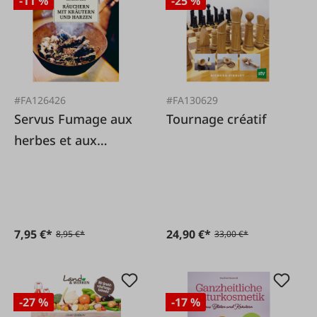
-11 %
-25 %
#FA126426
#FA130629
Servus Fumage aux
Tournage créatif
herbes et aux
résines
7,95 €*
24,90 €*
8,95 €*
33,00 €*
-27 %
-17 %