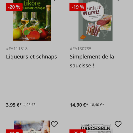
-20 %
-19 %
#FA111518
#FA130785
Liqueurs et schnaps
Simplement de la
saucisse !
3,95 €*
14,90 €*
4,95 €*
18,40 €*