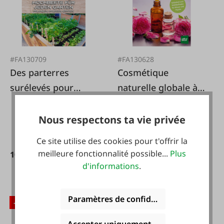
#FA130709
#FA130628
Des parterres
Cosmétique
surélevés pour
naturelle globale à
chaque jardin
base de fleurs et
d'herbes
Nous respectons ta vie privée
Ce site utilise des cookies pour t'offrir la
meilleure fonctionnalité possible...
Plus
10,99 €*
19,99 €*
14,99 €*
24,00 €*
d'informations
.
Paramètres de confidentialité
-11 %