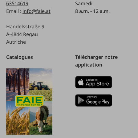
63514619
Samedi:
Email :
info@faie.at
8 a.m. - 12 a.m.
Handelsstraße 9
A-4844 Regau
Autriche
Catalogues
Télécharger notre
application