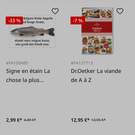
-33 %
-7 %
#FA106480
#FA127713
Signe en étain La
Dr.Oetker La viande
chose la plus
de A à Z
importante quand
on pêche, ce sont
les bras longs
2,99 €*
12,95 €*
4,49 €*
13,95 €*