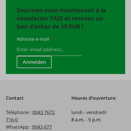
Inscrivez-vous maintenant à la
newsletter FAIE et recevez un
bon d'achat de 10 EUR !
Adresse e-mail
*
Anmelden
Contact
Heures d'ouverture:
Téléphone :
0043 7672
lundi - vendredi:
716-0
8 a.m. - 5 p.m
WhatsApp :
0043 677