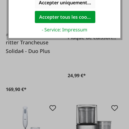
Accepter uniquement les cookies foncti
Accepter tous les cookies
#FA122544
Silva homeline
- Service: Impressum
#FA117139
Plaque de cuisson
ritter Trancheuse
simple blanche
Solida4 - Duo Plus
puissance 1500W
24,99 €*
169,90 €*