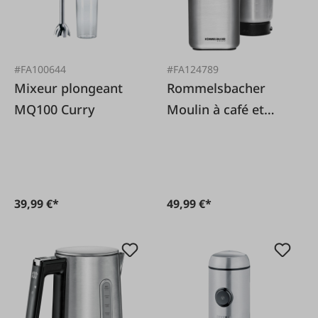
#FA100644
#FA124789
Mixeur plongeant
Rommelsbacher
MQ100 Curry
Moulin à café et
épices EKM200 en
acier inoxydable
39,99 €*
49,99 €*