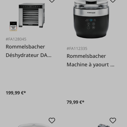
#FA128045
Rommelsbacher
#FA112335
Déshydrateur DA
Rommelsbacher
650
Machine à yaourt et
fromage à la crème
199,99 €*
79,99 €*