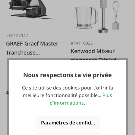
#FA127947
GRAEF Graef Master
#FA116925
Kenwood Mixeur
Trancheuse
plongeant Triblade
universelle M95
XL HBM40.002WH
avec affûteur de
Nous respectons ta vie privée
couteau gris
Ce site utilise des cookies pour t'offrir la
449,90 €*
meilleure fonctionnalité possible...
Plus
69,99 €*
d'informations
.
Paramètres de confidentialité