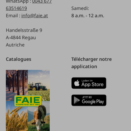
WhatsApp :
0043 677
63514619
Samedi:
Email :
info@faie.at
8 a.m. - 12 a.m.
Handelsstraße 9
A-4844 Regau
Autriche
Catalogues
Télécharger notre
application