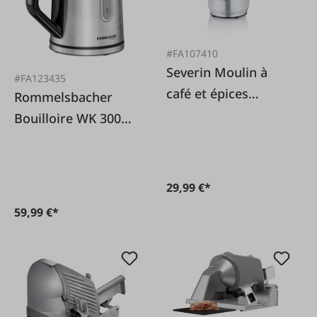
#FA107410
Severin Moulin à
#FA123435
café et épices
Rommelsbacher
KM3879 en acier
Bouilloire WK 3000
inoxydable
1,7 litres, en acier
inoxydable
29,99 €*
59,99 €*