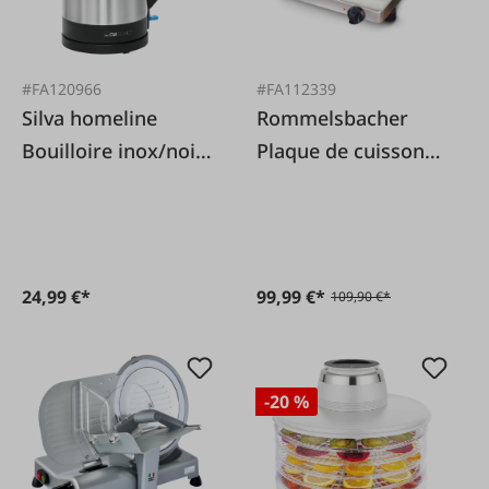
#FA120966
#FA112339
Silva homeline
Rommelsbacher
Bouilloire inox/noir
Plaque de cuisson
WKS 3692
simple XXL, 22 cm
24,99 €*
99,99 €*
109,90 €*
-20 %