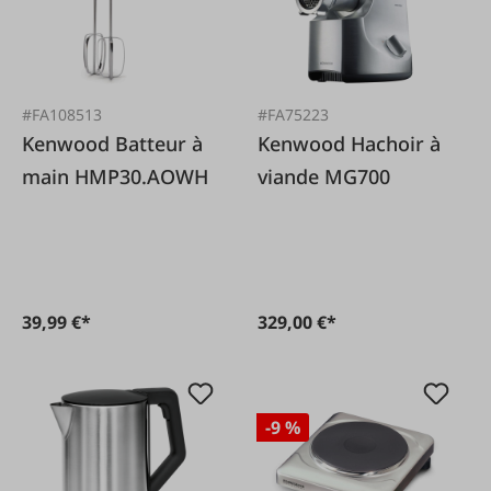
#FA108513
#FA75223
Kenwood Batteur à
Kenwood Hachoir à
main HMP30.AOWH
viande MG700
39,99 €*
329,00 €*
-9 %