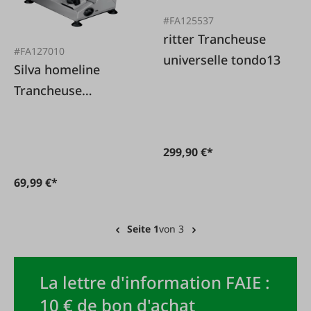
#FA125537
ritter Trancheuse
#FA127010
universelle tondo13
Silva homeline
Trancheuse
universelle métal
argent AS 500
299,90 €*
69,99 €*
Seite 1
von 3
La lettre d'information FAIE :
10 € de bon d'achat