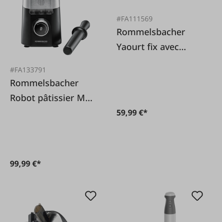
#FA111569
Rommelsbacher
Yaourt fix avec
minuterie en acier
#FA133791
inoxydable JG40
Rommelsbacher
Robot pâtissier MX
1260
59,99 €*
99,99 €*