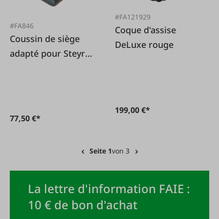
#FA121929
#FA846
Coque d'assise
Coussin de siège
DeLuxe rouge
adapté pour Steyr
T190
199,00 €*
77,50 €*
Seite 1
von 3
La lettre d'information FAIE :
10 € de bon d'achat