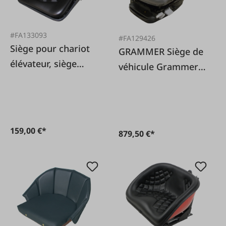
#FA133093
#FA129426
Siège pour chariot
GRAMMER Siège de
élévateur, siège
véhicule Grammer
pour véhicule pour
MSG 95 G/721 12V
engins de chantier à
suspension
159,00 €*
879,50 €*