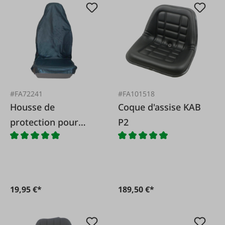
#FA72241
#FA101518
Housse de
Coque d'assise KAB
protection pour
P2
sièges de véhicule
19,95 €*
189,50 €*