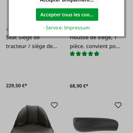
Accepter tous les cookies
- Service: Impressum
#FA36064
#FA1341
Seat Siège de
Housse de siège, 1
tracteur / siège de
pièce. convient pour
tracteur pour
Klepp Elastomat 600
tracteurs à voie
étroite
229,50 €*
68,90 €*