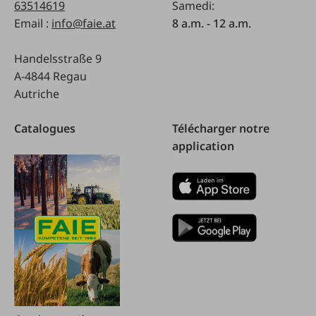
63514619
Samedi:
Email :
info@faie.at
8 a.m. - 12 a.m.
Handelsstraße 9
A-4844 Regau
Autriche
Catalogues
Télécharger notre
application