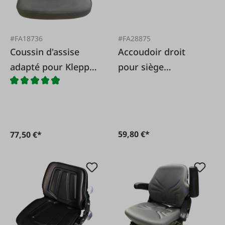
#FA18736
#FA28875
Coussin d'assise
Accoudoir droit
adapté pour Klepp
pour siège
Elastomat
Grammer
400/500/600
59,80 €*
77,50 €*