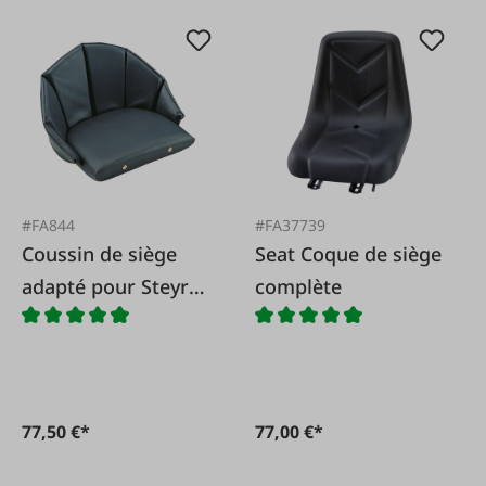
#FA844
#FA37739
Coussin de siège
Seat Coque de siège
adapté pour Steyr
complète
T80, T84, T86 (15,
18, 30, 36 CV)
77,50 €*
77,00 €*