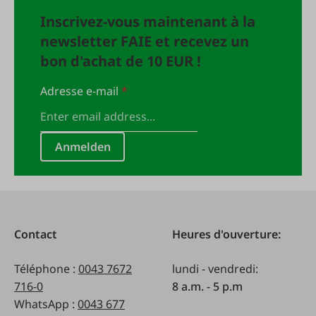
Inscrivez-vous maintenant à la
newsletter FAIE et recevez un
bon d'achat de 10 EUR !
Adresse e-mail
*
Anmelden
Contact
Heures d'ouverture:
Téléphone :
0043 7672
lundi - vendredi:
716-0
8 a.m. - 5 p.m
WhatsApp :
0043 677