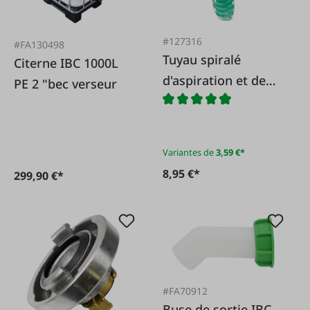
#127316
#FA130498
Tuyau spiralé
Citerne IBC 1000L
d'aspiration et de
PE 2 "bec verseur
refoulement PVC
Variantes de
3,59 €*
8,95 €*
299,90 €*
#FA70912
Buse de sortie IBC,