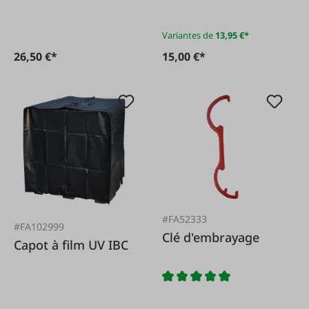
Variantes de
13,95 €*
26,50 €*
15,00 €*
#FA52333
#FA102999
Clé d'embrayage
Capot à film UV IBC