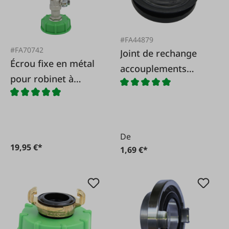
#FA44879
#FA70742
Joint de rechange
Écrou fixe en métal
accouplements
pour robinet à
GEKA
tournant sphérique
IBC
De
19,95 €*
1,69 €*