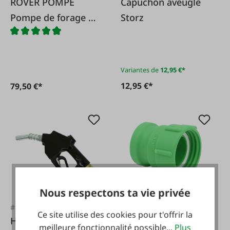
ROVER POMPE
Capuchon aveugle
Pompe de forage en
Storz
acier inoxydable
25l/min
Variantes de
12,95 €*
12,95 €*
79,50 €*
Nous respectons ta vie privée
#FA34044
#FA99293
Ce site utilise des cookies pour t'offrir la
Hobby de buse de
Adaptateur IBC 2"
meilleure fonctionnalité possible...
Plus