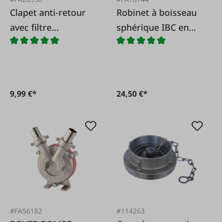
Clapet anti-retour
Robinet à boisseau
avec filtre
sphérique IBC en
d'aspiration en
métal avec
laiton
protection anti-
torsion
9,99 €*
24,50 €*
#FA56182
#114263