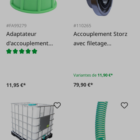
#FA99279
#110265
Adaptateur
Accouplement Storz
d'accouplement
avec filetage
IBC/griffe 3/4
extérieur
pouces AG standard
fM
Variantes de
11,90 €*
79,90 €*
11,95 €*