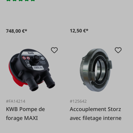
12,50 €*
748,00 €*
#FA14214
#125642
KWB Pompe de
Accouplement Storz
forage MAXI
avec filetage interne