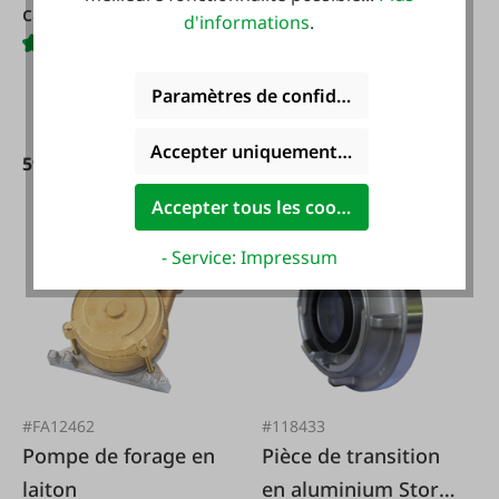
carburant
gros filetage vers
d'informations
.
partie mâle
Camlock
Paramètres de confidentialité
Accepter uniquement les cookies foncti
11,50 €*
59,95 €*
Accepter tous les cookies
- Service: Impressum
#FA12462
#118433
Pompe de forage en
Pièce de transition
laiton
en aluminium Storz