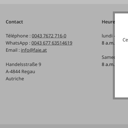
Contact
Heures d'ou
Téléphone :
0043 7672 716-0
lundi - vend
Ce
WhatsApp :
0043 677 63514619
8 a.m. - 5 p
Email :
info@faie.at
Samedi:
Handelsstraße 9
8 a.m. - 12 a
A-4844 Regau
Autriche