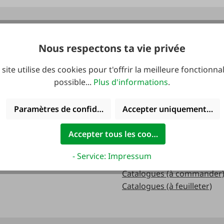
verture:
Catalogues
Nous respectons ta vie privée
redi:
 site utilise des cookies pour t'offrir la meilleure fonctionnal
.m
possible...
Plus d'informations
.
Paramètres de confidentialité
Accepter uniquement les 
.m.
Accepter tous les cookies
- Service: Impressum
Catalogues (à commander
Catalogues (à feuilleter)