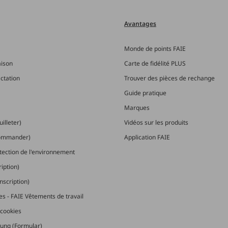
Avantages
Monde de points FAIE
aison
Carte de fidélité PLUS
actation
Trouver des pièces de rechange
Guide pratique
Marques
illeter)
Vidéos sur les produits
commander)
Application FAIE
otection de l'environnement
ription)
nscription)
les - FAIE Vêtements de travail
cookies
ung (Formular)