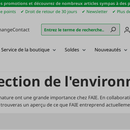
s promotions et découvrez de nombreux articles sympas à des pri
e points
✔ Droit de retour de 30 jours
✔ Newsletter
✔ Plus de
hange
Contact
Service de la boutique
Soldes
Nouveautés
tection de l'envir
 nature ont une grande importance chez FAIE. En collaborat
u trouveras un aperçu de ce que FAIE entreprend actuelleme