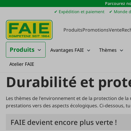
Parcourez no
sser au contenu principal
Passer à la recherche
Passer à la navigation principale
✔ Expédition et paiement
✔ Monde d
Produits
Promotions
Vente
Rec
Produits
Avantages FAIE
Thèmes
Atelier FAIE
Service
Durabilité et protection de l'environnement
Durabilité et pro
Les thèmes de l'environnement et de la protection de la
prestations vers des aspects écologiques. Ci-dessous, t
FAIE devient encore plus verte !