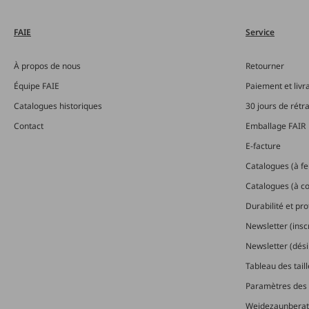
FAIE
Service
À propos de nous
Retourner
Équipe FAIE
Paiement et livr
Catalogues historiques
30 jours de rétr
Contact
Emballage FAIR
E-facture
Catalogues (à feu
Catalogues (à 
Durabilité et pr
Newsletter (insc
Newsletter (dési
Tableau des tail
Paramètres des 
Weidezaunberat