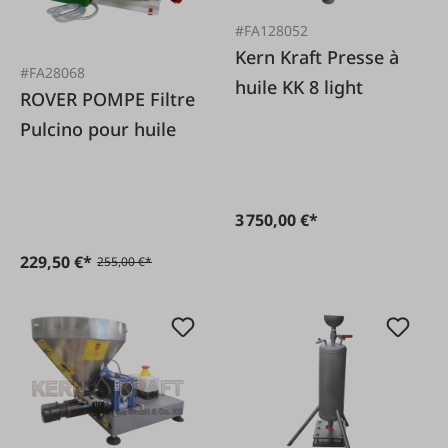
#FA128052
Kern Kraft Presse à
#FA28068
huile KK 8 light
ROVER POMPE Filtre
Pulcino pour huile
3 750,00 €*
229,50 €*
255,00 €*