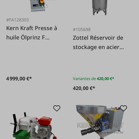
#FA128303
Kern Kraft Presse à
#105698
huile Ölprinz F
Zottel Réservoir de
Universal 400V
stockage en acier
inoxydable avec
couvercle en forme
de dôme
4 999,00 €*
Variantes de
420,00 €*
420,00 €*