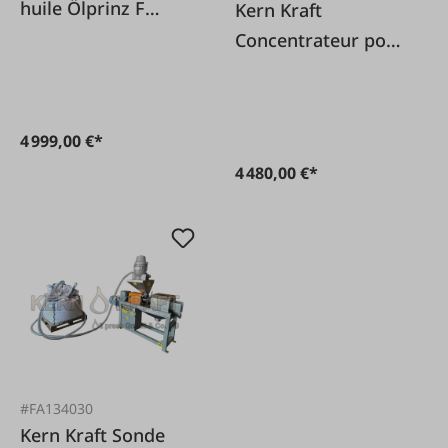
huile Ölprinz F
Kern Kraft
Universal 230V
Concentrateur pour
moudre et séparer
4 999,00 €*
4 480,00 €*
#FA134030
Kern Kraft Sonde