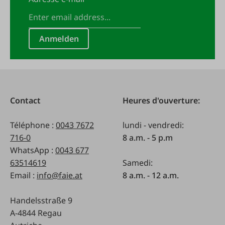
Anmelden
Contact
Heures d'ouverture:
Téléphone :
0043 7672
lundi - vendredi:
716-0
8 a.m. - 5 p.m
WhatsApp :
0043 677
63514619
Samedi:
Email :
info@faie.at
8 a.m. - 12 a.m.
Handelsstraße 9
A-4844 Regau