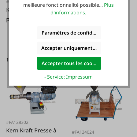
#FA134023
#115977
meilleure fonctionnalité possible...
Plus
Kern Kraft chariot
Ensemble de
d'informations
.
presse-huile
pichets soudés en
acier inoxydable
Paramètres de confidentialité
(AISI 304) avec
robinet à vis
Accepter uniquement les cookies foncti
Variantes de
119,00 €*
1 950,00 €*
119,00 €*
Accepter tous les cookies
- Service: Impressum
#FA128302
Kern Kraft Presse à
#FA134024