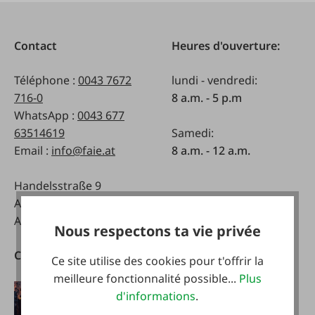
Contact
Heures d'ouverture:
Téléphone :
0043 7672
lundi - vendredi:
716-0
8 a.m. - 5 p.m
WhatsApp :
0043 677
63514619
Samedi:
Email :
info@faie.at
8 a.m. - 12 a.m.
Handelsstraße 9
A-4844 Regau
Autriche
Nous respectons ta vie privée
Catalogues
Télécharger notre
Ce site utilise des cookies pour t'offrir la
application
meilleure fonctionnalité possible...
Plus
d'informations
.