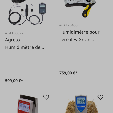
#FA126453
Humidimètre pour
#FA130027
céréales Grain
Agreto
Master GMSV2
Humidimètre de
presse PFM II
759,00 €*
599,00 €*