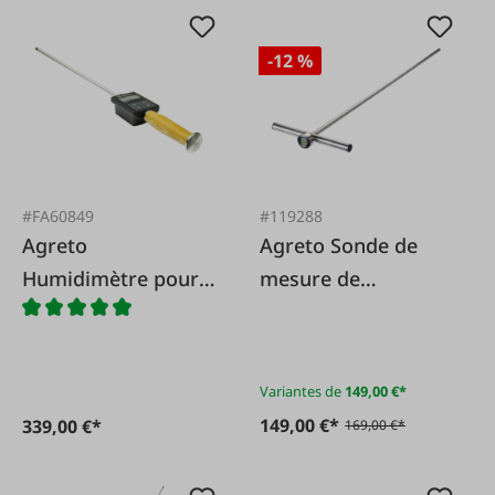
-12 %
#FA60849
#119288
Agreto
Agreto Sonde de
Humidimètre pour
mesure de
foin et paille
température
AGRETO HFM II 50
cm
Variantes de
149,00 €*
149,00 €*
339,00 €*
169,00 €*