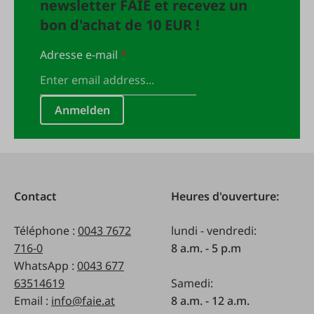
newsletter FAIE et recevez un
bon d'achat de 10 EUR !
Adresse e-mail
*
Anmelden
Contact
Heures d'ouverture:
Téléphone :
0043 7672
lundi - vendredi:
716-0
8 a.m. - 5 p.m
WhatsApp :
0043 677
63514619
Samedi:
Email :
info@faie.at
8 a.m. - 12 a.m.