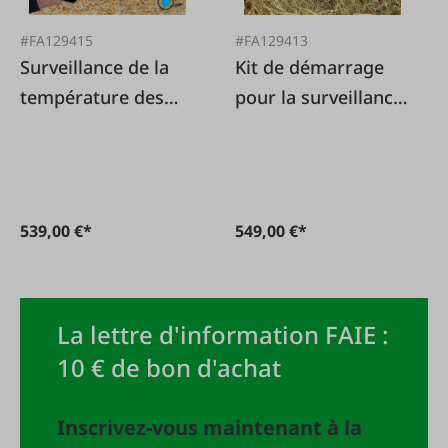
#FA129415
#FA129413
Surveillance de la
Kit de démarrage
température des
pour la surveillance
céréales 180 cm Kit
des meules de foin
de démarrage
539,00 €*
549,00 €*
La lettre d'information FAIE :
10 € de bon d'achat
Inscrivez-vous maintenant à la