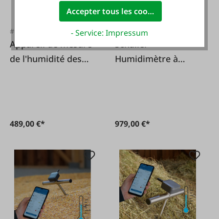
Accepter tous les cookies
#FA27693
#FA135048
- Service: Impressum
Appareil de mesure
Schaller
de l'humidité des
Humidimètre à
grains FS 1
grains FSx
489,00 €*
979,00 €*