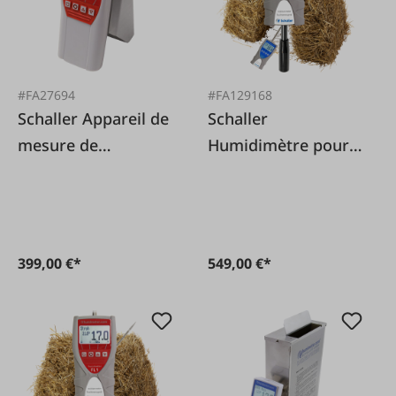
#FA27694
#FA129168
Schaller Appareil de
Schaller
mesure de
Humidimètre pour
l'humidité des
foin et paille FL2
grains FS 1.1
399,00 €*
549,00 €*