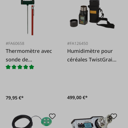
#FA60658
#FA126450
Thermomètre avec
Humidimètre pour
sonde de
céréales TwistGrain
pénétration
pro
499,00 €*
79,95 €*