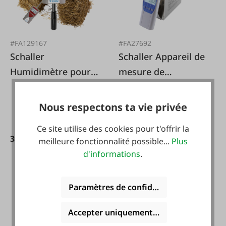
#FA129167
#FA27692
Schaller
Schaller Appareil de
Humidimètre pour
mesure de
foin et paille FL1
l'humidité des
grains FS 2
Nous respectons ta vie privée
Ce site utilise des cookies pour t'offrir la
399,00 €*
979,00 €*
meilleure fonctionnalité possible...
Plus
d'informations
.
Paramètres de confidentialité
Accepter uniquement les cookies foncti