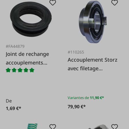
#FA44879
#110265
Joint de rechange
Accouplement Storz
accouplements
avec filetage
GEKA
extérieur
Variantes de
11,90 €*
De
79,90 €*
1,69 €*