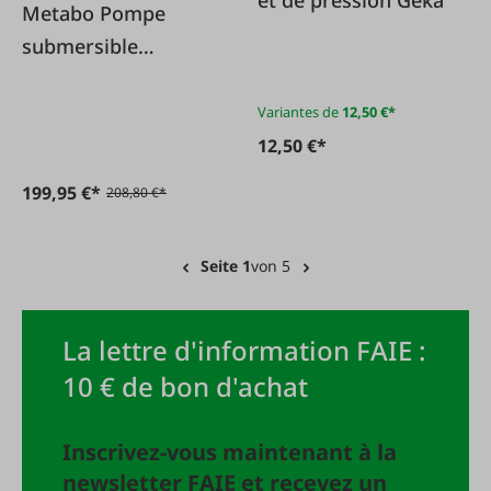
Metabo Pompe
submersible
combinée KP200-35
ASF Inox
Variantes de
12,50 €*
12,50 €*
199,95 €*
208,80 €*
Seite 1
von 5
La lettre d'information FAIE :
10 € de bon d'achat
Inscrivez-vous maintenant à la
newsletter FAIE et recevez un