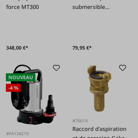
force MT300
submersible
combinée GS 751
348,00 €*
79,95 €*
NOUVEAU
-4 %
#76619
Raccord d'aspiration
#FA134219
et de pression Geka