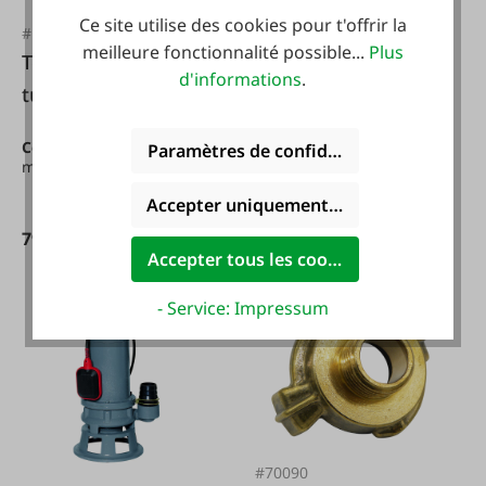
Ce site utilise des cookies pour t'offrir la
#FA23070
#FA24464
meilleure fonctionnalité possible...
Plus
Tecwerk Jeu de
Filtre d'aspiration
d'informations
.
tuyaux 2 pouces 20
PVC pour pompe
m
PTO MT20/25
Contenu :
20 m
(4,00 € / 1
Paramètres de confidentialité
m)
Accepter uniquement les cookies foncti
79,95 €*
7,99 €*
Accepter tous les cookies
- Service: Impressum
#70090