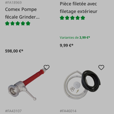
#FA18969
Pièce filetée avec
Comex Pompe
filetage extérieur
fécale Grinder
100+MS avec boîtier
de protection
Variantes de
3,99 €*
moteur
9,99 €*
598,00 €*
#FA43107
#FA46014