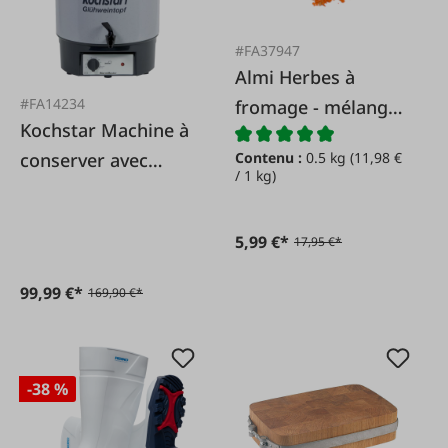
#FA37947
Almi Herbes à
#FA14234
fromage - mélange
Kochstar Machine à
d'épices, spécial
conserver avec
Contenu :
0.5 kg
(11,98 €
/ 1 kg)
robinet de vidange
5,99 €*
17,95 €*
99,99 €*
169,90 €*
-38 %