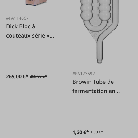
#FA114667
Dick Bloc à
couteaux série «
DICK » Supérieur
#FA123592
269,00 €*
299,00 €*
Browin Tube de
fermentation en
plastique 6
chambres
1,20 €*
1,99 €*