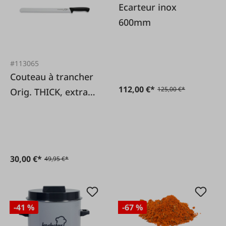
Ecarteur inox
600mm
#113065
Couteau à trancher
112,00 €*
125,00 €*
Orig. THICK, extra
long
30,00 €*
49,95 €*
-41 %
-67 %