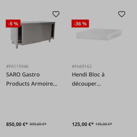
-5 %
-36 %
#FA115946
#FA69162
SARO Gastro
Hendi Bloc à
Products Armoire
découper
de travail en acier
individuellement
inoxydable
(non illustré)
850,00 €*
125,00 €*
899,00 €*
195,00 €*