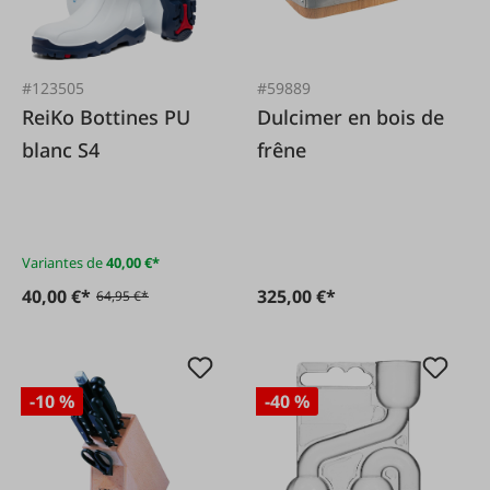
#123505
#59889
ReiKo Bottines PU
Dulcimer en bois de
blanc S4
frêne
Variantes de
40,00 €*
40,00 €*
325,00 €*
64,95 €*
-10 %
-40 %