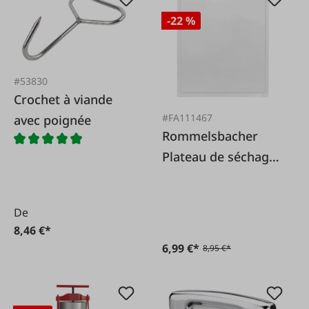
-22 %
#53830
Crochet à viande
#FA111467
avec poignée
Rommelsbacher
Plateau de séchage
en plastique
De
8,46 €*
6,99 €*
8,95 €*