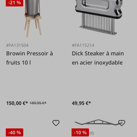
-21 %
#FA131504
#FA115214
Browin Pressoir à
Dick Steaker à main
fruits 10 l
en acier inoxydable
150,00 €*
49,95 €*
189,95 €*
-40 %
-10 %
#FA122695