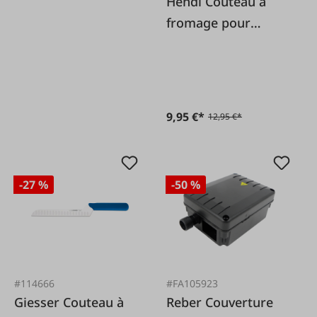
Hendi Couteau à
fromage pour
fromage dur L 250
mm
9,95 €*
12,95 €*
-27 %
-50 %
#114666
#FA105923
Giesser Couteau à
Reber Couverture