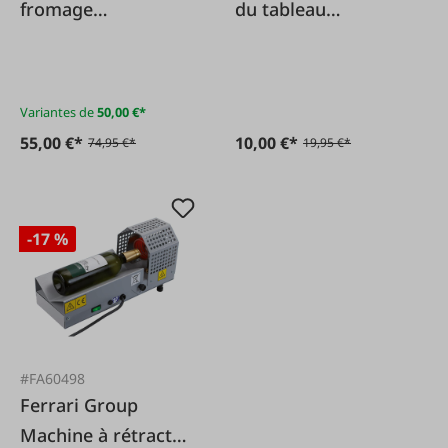
fromage
du tableau
monomanche
électrique
Variantes de
50,00 €*
55,00 €*
10,00 €*
74,95 €*
19,95 €*
-17 %
#FA60498
Ferrari Group
Machine à rétracter